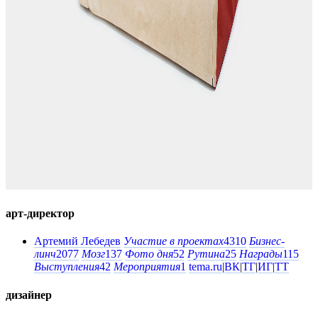
арт-директор
Артемий Лебедев
Участие в проектах
4310
Бизнес-
линч
2077
Мозг
137
Фото дня
52
Рутина
25
Награды
115
Выступления
42
Мероприятия
1
tema.ru
|
ВК
|
ТГ
|
ИГ
|
ТТ
дизайнер