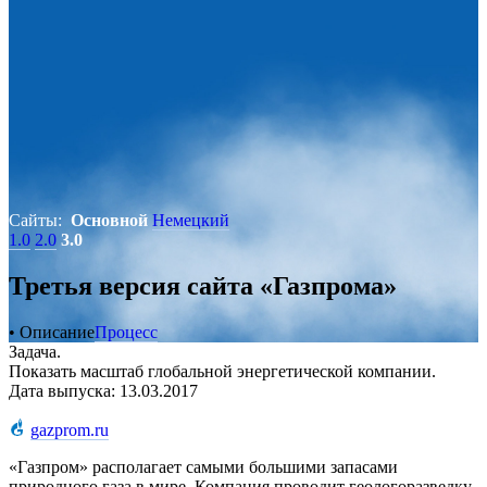
Сайты:
Основной
Немецкий
1.0
2.0
3.0
Третья версия сайта «Газпрома»
• Описание
Процесс
Задача.
Показать масштаб глобальной энергетической компании.
Дата выпуска: 13.03.2017
gazprom.ru
«Газпром» располагает самыми большими запасами
природного газа в мире. Компания проводит геологоразведку,