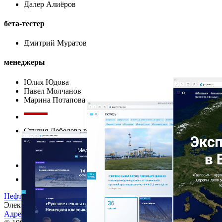
Далер Алиёров
бета-тестер
Дмитрий Муратов
менеджеры
Юлия Юдова
Павел Молчанов
Марина Потапова
Студия Лебедева выражает благодарность Сергею
Куприянову, Андрею Черных и Вячеславу Лошкареву
за всестороннюю помощь и содействие в работе над прое
Сайт управляется системой «Имприматур I (Ява)»
Нефть и газ
Сайты
Газпром
Электропочта:
mailbox@artlebedev.ru
Адреса и телефоны