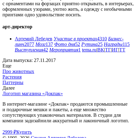
с орнаментами на форзацах приятно открывать, в интерьерах,
оформленных узорами, уютно жить, а одежду с необычными
принтами одно удовольствие носить.
арт-директор
Артемий Лебедев
Участие в проектах
4310
Бизнес-
линч
2077
Мозг
137
Фото дня
52
Рутина
25
Награды
115
Выступления
42
Мероприятия
1
tema.ru
|
ВК
|
ТГ
|
ИГ
|
ТТ
Дата выпуска: 27.11.2017
Еще
Про животных
Растения
Паттерны
Далее
Логотип магазина «Докпак»
В интернет-магазине «Докпак» продаются промышленные
и подарочные мешки и пакеты, а еще множество
сопутствующих упаковочных материалов. В студии для
компании задизайнили аккуратный и лаконичный логотип.
2999 ₽
Купить
© 1995–2026
Студия Артемия Лебедева