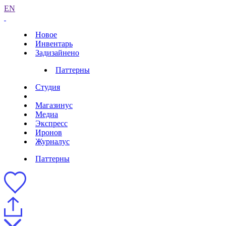
EN
Новое
Инвентарь
Задизайнено
Паттерны
Студия
Магазинус
Медиа
Экспресс
Иронов
Журналус
Паттерны