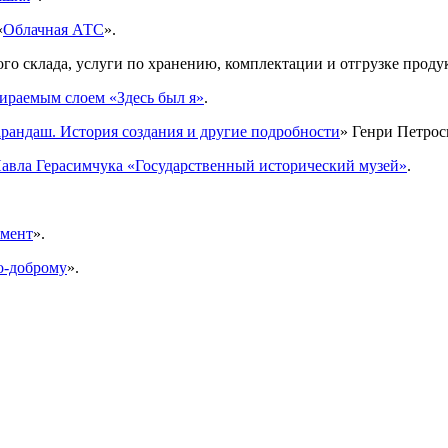
«
Облачная АТС
».
 склада, услуги по хранению, комплектации и отгрузке продукц
тираемым слоем «Здесь был я»
.
рандаш. История создания и другие подробности
» Генри Петрос
 Павла Герасимчука «Государственный исторический музей»
.
жмент
».
о-доброму
».