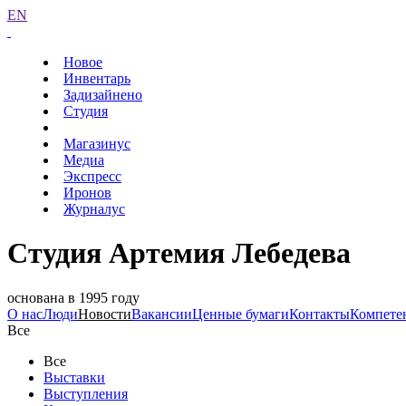
EN
Новое
Инвентарь
Задизайнено
Студия
Магазинус
Медиа
Экспресс
Иронов
Журналус
Студия Артемия Лебедева
основана в 1995 году
О нас
Люди
Новости
Вакансии
Ценные бумаги
Контакты
Компете
Все
Все
Выставки
Выступления