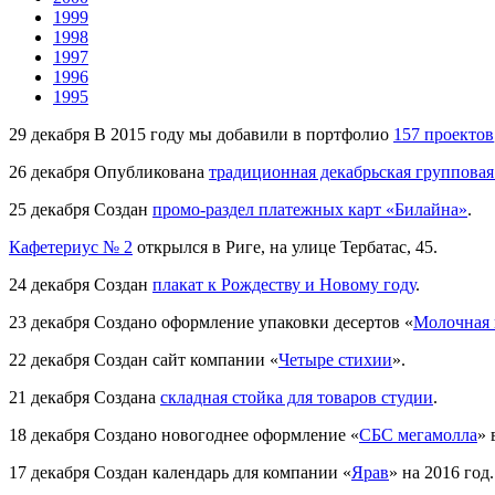
1999
1998
1997
1996
1995
29 декабря
В 2015 году мы добавили в портфолио
157 проектов
26 декабря
Опубликована
традиционная декабрьская группова
25 декабря
Создан
промо-раздел платежных карт «Билайна»
.
Кафетериус № 2
открылся в Риге, на улице Тербатас, 45.
24 декабря
Создан
плакат к Рождеству и Новому году
.
23 декабря
Создано оформление упаковки десертов «
Молочная 
22 декабря
Создан сайт компании «
Четыре стихии
».
21 декабря
Создана
складная стойка для товаров студии
.
18 декабря
Создано новогоднее оформление «
СБС мегамолла
» 
17 декабря
Создан календарь для компании «
Ярав
» на 2016 год.