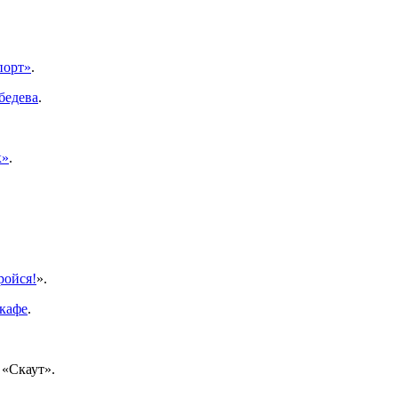
порт»
.
бедева
.
к»
.
ройся!
».
 кафе
.
 «Скаут».