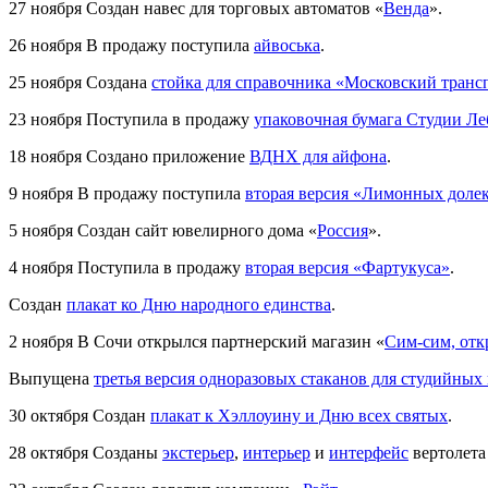
27 ноября
Создан навес для торговых автоматов «
Венда
».
26 ноября
В продажу поступила
айвоська
.
25 ноября
Создана
стойка для справочника «Московский транс
23 ноября
Поступила в продажу
упаковочная бумага Студии Ле
18 ноября
Создано приложение
ВДНХ для айфона
.
9 ноября
В продажу поступила
вторая версия «Лимонных доле
5 ноября
Создан сайт ювелирного дома «
Россия
».
4 ноября
Поступила в продажу
вторая версия «Фартукуса»
.
Создан
плакат ко Дню народного единства
.
2 ноября
В Сочи открылся партнерский магазин «
Сим-сим, отк
Выпущена
третья версия одноразовых стаканов для студийных
30 октября
Создан
плакат к Хэллоуину и Дню всех святых
.
28 октября
Созданы
экстерьер
,
интерьер
и
интерфейс
вертолета