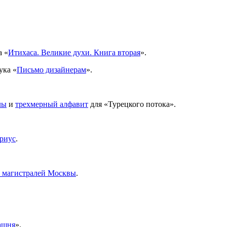
а «
Итихаса. Великие духи. Книга вторая
».
ука «
Письмо дизайнерам
».
лы
и
трехмерный алфавит
для «Турецкого потока».
риус
.
х магистралей Москвы
.
ашня
».