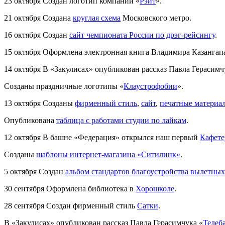
23 октября
Создан логотип компании «
Рэйт
».
21 октября
Создана
круглая схема
Московского метро.
16 октября
Создан
сайт чемпионата России по дрэг-рейсингу
.
15 октября
Оформлена электронная книга Владимира Казангап
14 октября
В «Закулисах» опубликован рассказ Павла Герасимч
Созданы праздничные логотипы «
Клаустрофобии
».
13 октября
Созданы
фирменный стиль
,
сайт
,
печатные материа
Опубликована
таблица c работами студии по лайкам
.
12 октября
В башне «Федерация» открылся наш первый
Кафете
Созданы
шаблоны интернет-магазина «Ситилинк»
.
5 октября
Создан
альбом стандартов благоустройства вылетны
30 сентября
Оформлена библиотека в
Хорошколе
.
28 сентября
Создан фирменный стиль
Сатки
.
В «Закулисах» опубликован рассказ Павла Герасимчука «
Телеб