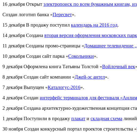
16 декабря
Открыт
электропоиск по всем бумажным книгам, и
Создан логотип банка «
Пересвет
».
15 декабря
В продажу поступил
календарь на 2016 год
.
14 декабря
Создана
вторая версия оформления московских пар
11 декабря
Созданы промо-страницы «
Домашнее телевидение 
10 декабря
Создан сайт парка «
Сокольники
».
9 декабря
Оформлена книга Татьяны Толстой «
Войлочный век
»
8 декабря
Создан сайт компании «
Джей-эс антел
».
7 декабря
Выпущен «
Каталогус-2016
».
4 декабря
Создан
интерфейс терминалов для фестиваля «Анлим
2 декабря
Создана архитектурно-художественная концепция ст
1 декабря
Поступили в продажу
плакат
и
складная схема
линий 
30 ноября
Создан конкурсный портал проектов строительства «