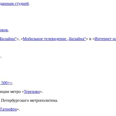
зданным студией
.
ковок
.
„Билайна“
», «
Мобильное телевидение „Билайна“
» и «
Интернет на
.
 500+»
.
анции метро «
Терехово
».
Петербургского метрополитена.
Татнефти
».