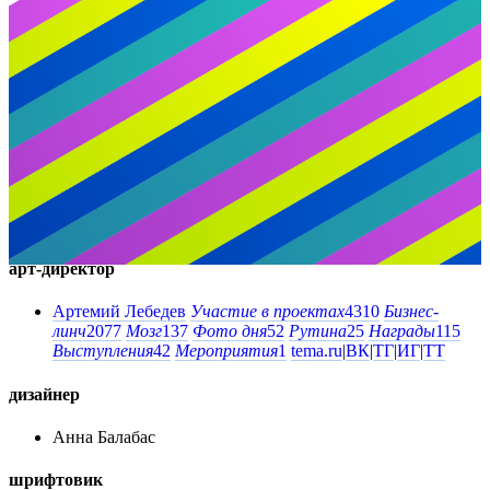
арт-директор
Артемий Лебедев
Участие в проектах
4310
Бизнес-
линч
2077
Мозг
137
Фото дня
52
Рутина
25
Награды
115
Выступления
42
Мероприятия
1
tema.ru
|
ВК
|
ТГ
|
ИГ
|
ТТ
дизайнер
Анна Балабас
шрифтовик