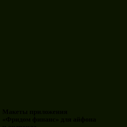
EN
Новое
Инвентарь
Задизайнено
Приложения
Студия
Магазинус
Медиа
Экспресс
Иронов
Журналус
Приложения
Искать
Макеты приложения
«Фридом финанс» для айфона
и андроида