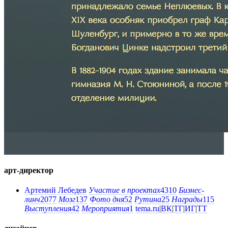
арт-директор
Артемий Лебедев
Участие в проектах
4310
Бизнес-
линч
2077
Мозг
137
Фото дня
52
Рутина
25
Награды
115
Выступления
42
Мероприятия
1
tema.ru
|
ВК
|
ТГ
|
ИГ
|
ТТ