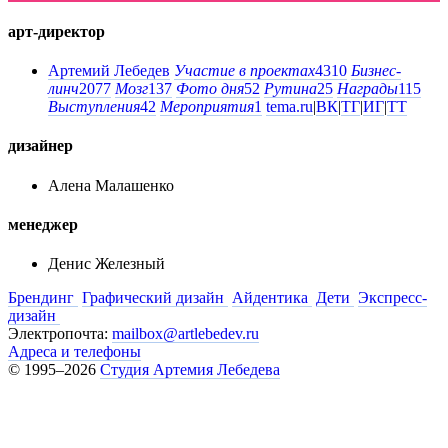
арт-директор
Артемий Лебедев
Участие в проектах
4310
Бизнес-
линч
2077
Мозг
137
Фото дня
52
Рутина
25
Награды
115
Выступления
42
Мероприятия
1
tema.ru
|
ВК
|
ТГ
|
ИГ
|
ТТ
дизайнер
Алена Малашенко
менеджер
Денис Железный
Брендинг
Графический дизайн
Айдентика
Дети
Экспресс-
дизайн
Электропочта:
mailbox@artlebedev.ru
Адреса и телефоны
© 1995–2026
Студия Артемия Лебедева