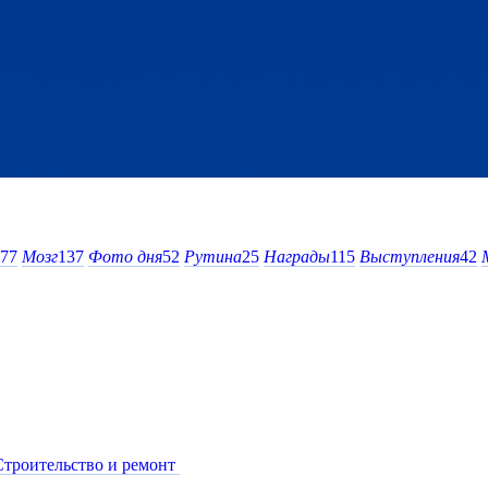
77
Мозг
137
Фото дня
52
Рутина
25
Награды
115
Выступления
42
Строительство и ремонт