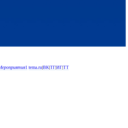
Мероприятия
1
tema.ru
|
ВК
|
ТГ
|
ИГ
|
ТТ