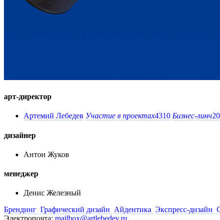
арт-директор
Артемий Лебедев
Участие в проектах
4310
Бизнес-линч
20
дизайнер
Антон Жуков
менеджер
Денис Железный
Брендинг
Графический дизайн
Айдентика
Экспресс-дизайн
Электропочта:
mailbox@artlebedev.ru