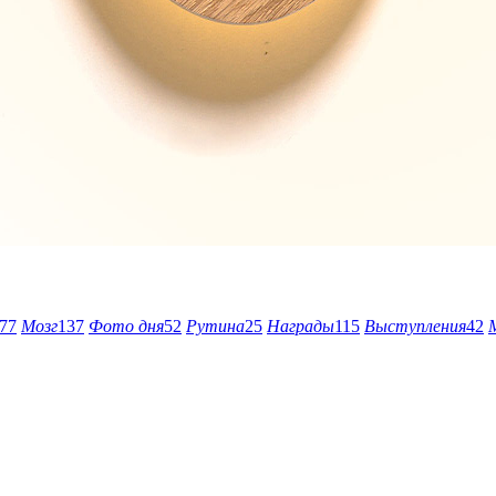
77
Мозг
137
Фото дня
52
Рутина
25
Награды
115
Выступления
42