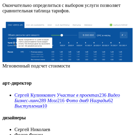
Окончательно определиться с выбором услуги позволяет
сравнительная таблица тарифов.
Мгновенный подсчет стоимости
арт-директор
Сергей Кулинкович
Участие в проектах
236
Видео
Бизнес-линч
289
Мозг
216
Фото дня
9
Награды
62
Выступления
10
дизайнеры
Сергей Николаев
Федор Фокин