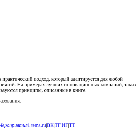
я практический подход, который адаптируется для любой
приятий. На примерах лучших инновационных компаний, таких
льзуются принципы, описанные в книге.
азования.
Мероприятия
1
tema.ru
|
ВК
|
ТГ
|
ИГ
|
ТТ