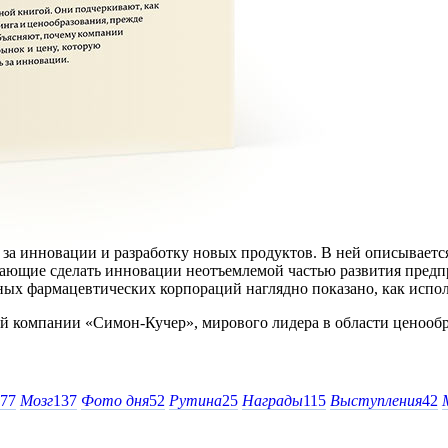
за инновации и разработку новых продуктов. В ней описываетс
гающие сделать инновации неотъемлемой частью развития пред
ных фармацевтических корпораций наглядно показано, как испо
 компании «Симон-Кучер», мирового лидера в области ценообр
77
Мозг
137
Фото дня
52
Рутина
25
Награды
115
Выступления
42