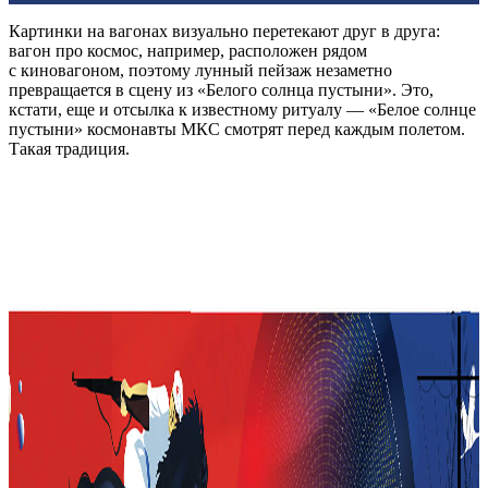
Картинки на вагонах визуально перетекают друг в друга:
вагон про космос, например, расположен рядом
с киновагоном, поэтому лунный пейзаж незаметно
превращается в сцену из «Белого солнца пустыни». Это,
кстати, еще и отсылка к известному ритуалу — «Белое солнце
пустыни» космонавты МКС смотрят перед каждым полетом.
Такая традиция.
Поезд сине-бело-красный, это тонкая метафора на тему
международной дружбы (цвета встречаются во флагах обеих
стран). В оформлении много оттенков золотого — для
торжественности.