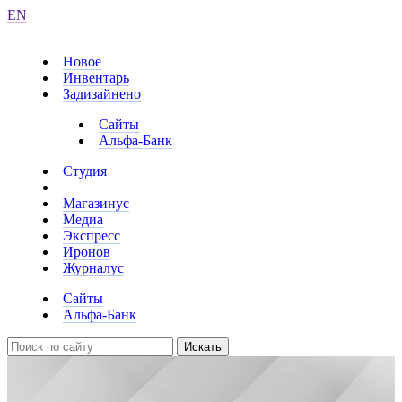
EN
Новое
Инвентарь
Задизайнено
Сайты
Альфа-Банк
Студия
Магазинус
Медиа
Экспресс
Иронов
Журналус
Сайты
Альфа-Банк
Искать
Сайт «Альфа Прайват»