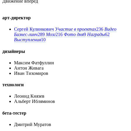
Движение вперед
арт-директор
Сергей Кулинкович
Участие в проектах
236
Видео
Бизнес-линч
289
Мозг
216
Фото дня
9
Награды
62
Выступления
10
дизайнеры
Максим Фатфуллин
Антон Живага
Иван Тихомиров
технологи
Леонид Князев
Альберт Ибляминов
бета-тестер
Дмитрий Муратов