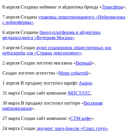
8 апреля
Созданы нейминг и айдентика бренда «
Трансфера
».
7 апреля
Создана
упаковка лимитированного «Нейромолока
с нейрофермы»
.
6 апреля
Созданы
бренд-платформа и айдентика
медиахолдинга «Вечерняя Москва»
.
3 апреля
Создан
аудит планировок общественных зон
небоскреба для «Страны девелопмент»
.
2 апреля
Создан логотип магазина «
Верный
».
Создан логотип агентства «
Море событий
».
1 апреля
В продажу поступил шрифт
Акрон
.
31 марта
Создан сайт компании
МПСТАТС
.
30 марта
В продажу поступил паттерн «
Весенняя
импровизация
».
27 марта
Создан сайт компании «
СТМ кофе
».
24 марта
Создан
лендинг ланч-боксов «Спасс груп»
.