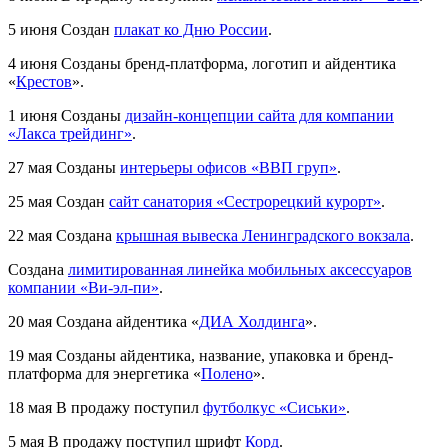
5 июня
Создан
плакат ко Дню России
.
4 июня
Созданы бренд-платформа, логотип и айдентика
«
Крестов
».
1 июня
Созданы
дизайн-концепции сайта для компании
«Лакса трейдинг»
.
27 мая
Созданы
интерьеры офисов «ВВП груп»
.
25 мая
Создан
сайт санатория «Сестрорецкий курорт»
.
22 мая
Создана
крышная вывеска Ленинградского вокзала
.
Создана
лимитированная линейка мобильных аксессуаров
компании «Ви-эл-пи»
.
20 мая
Создана айдентика «
ДИА Холдинга
».
19 мая
Созданы айдентика, название, упаковка и бренд-
платформа для энергетика «
Полено
».
18 мая
В продажу поступил
футболкус «Сиськи»
.
5 мая
В продажу поступил шрифт
Корд
.