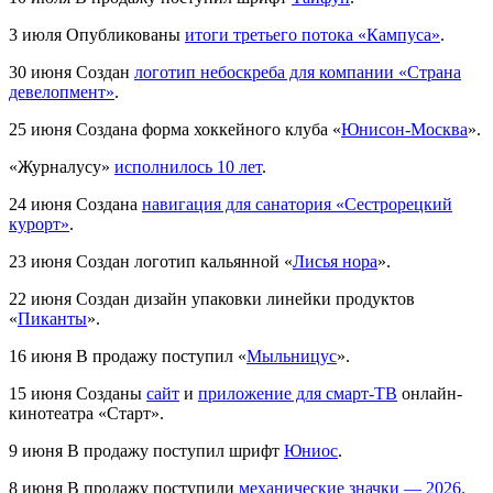
3 июля
Опубликованы
итоги третьего потока «Кампуса»
.
30 июня
Создан
логотип небоскреба для компании «Страна
девелопмент»
.
25 июня
Создана форма хоккейного клуба «
Юнисон-Москва
».
«Журналусу»
исполнилось 10 лет
.
24 июня
Создана
навигация для санатория «Сестрорецкий
курорт»
.
23 июня
Создан логотип кальянной «
Лисья нора
».
22 июня
Создан дизайн упаковки линейки продуктов
«
Пиканты
».
16 июня
В продажу поступил «
Мыльницус
».
15 июня
Созданы
сайт
и
приложение для смарт-ТВ
онлайн-
кинотеатра «Старт».
9 июня
В продажу поступил шрифт
Юниос
.
8 июня
В продажу поступили
механические значки — 2026
.