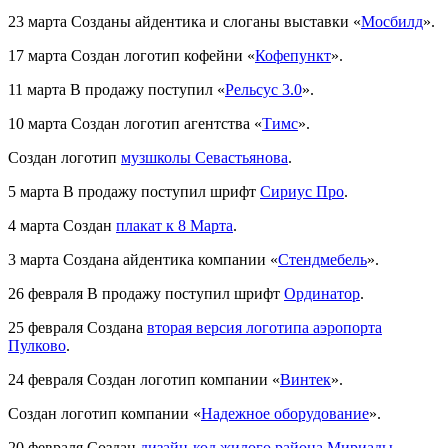
23 марта
Созданы айдентика и слоганы выставки «
Мосбилд
».
17 марта
Создан логотип кофейни «
Кофепункт
».
11 марта
В продажу поступил «
Рельсус 3.0
».
10 марта
Создан логотип агентства «
Тимс
».
Создан логотип
музшколы Севастьянова
.
5 марта
В продажу поступил шрифт
Сириус Про
.
4 марта
Создан
плакат к 8 Марта
.
3 марта
Создана айдентика компании «
Стендмебель
».
26 февраля
В продажу поступил шрифт
Ординатор
.
25 февраля
Создана
вторая версия логотипа аэропорта
Пулково
.
24 февраля
Создан логотип компании «
Винтек
».
Создан логотип компании «
Надежное оборудование
».
20 февраля
Создан
дизайн-код жилого района Мириады
.