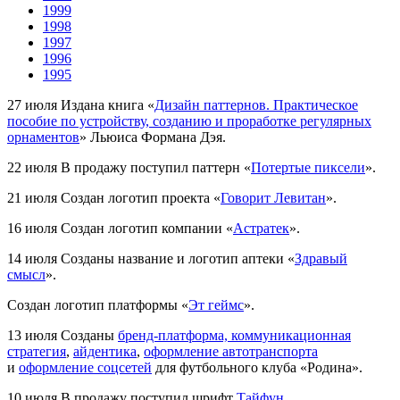
1999
1998
1997
1996
1995
27 июля
Издана книга «
Дизайн паттернов. Практическое
пособие по устройству, созданию и проработке регулярных
орнаментов
» Льюиса Формана Дэя.
22 июля
В продажу поступил паттерн «
Потертые пиксели
».
21 июля
Создан логотип проекта «
Говорит Левитан
».
16 июля
Создан логотип компании «
Астратек
».
14 июля
Созданы название и логотип аптеки «
Здравый
смысл
».
Создан логотип платформы «
Эт геймс
».
13 июля
Созданы
бренд-платформа, коммуникационная
стратегия
,
айдентика
,
оформление автотранспорта
и
оформление соцсетей
для футбольного клуба «Родина».
10 июля
В продажу поступил шрифт
Тайфун
.