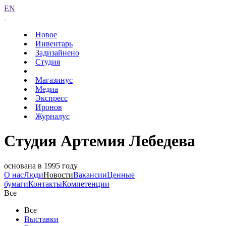
EN
Новое
Инвентарь
Задизайнено
Студия
Магазинус
Медиа
Экспресс
Иронов
Журналус
Студия Артемия Лебедева
основана в 1995 году
О нас
Люди
Новости
Вакансии
Ценные
бумаги
Контакты
Компетенции
Все
Все
Выставки