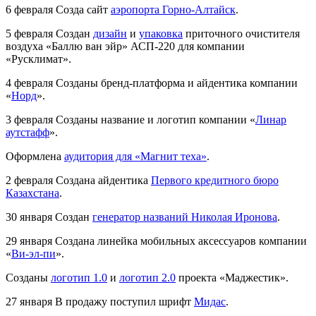
6 февраля
Созда сайт
аэропорта Горно-Алтайск
.
5 февраля
Создан
дизайн
и
упаковка
приточного очистителя
воздуха «Баллю ван эйр» АСП-220 для компании
«Русклимат».
4 февраля
Созданы бренд-платформа и айдентика компании
«
Норд
».
3 февраля
Созданы название и логотип компании «
Линар
аутстафф
».
Оформлена
аудитория для «Магнит теха»
.
2 февраля
Создана айдентика
Первого кредитного бюро
Казахстана
.
30 января
Создан
генератор названий Николая Иронова
.
29 января
Создана линейка мобильных аксессуаров компании
«
Ви-эл-пи
».
Созданы
логотип 1.0
и
логотип 2.0
проекта «Маджестик».
27 января
В продажу поступил шрифт
Мидас
.