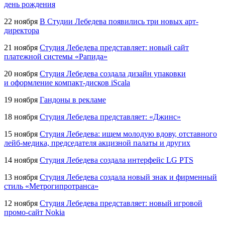
день рождения
22 ноября
В Студии Лебедева появились три новых арт-
директора
21 ноября
Студия Лебедева представляет: новый сайт
платежной системы «Рапида»
20 ноября
Студия Лебедева создала дизайн упаковки
и оформление компакт-дисков iScala
19 ноября
Гандоны в рекламе
18 ноября
Студия Лебедева представляет: «Джинс»
15 ноября
Студия Лебедева: ищем молодую вдову, отставного
лейб-медика, председателя акцизной палаты и других
14 ноября
Студия Лебедева создала интерфейс LG PTS
13 ноября
Студия Лебедева создала новый знак и фирменный
стиль «Метрогипротранса»
12 ноября
Студия Лебедева представляет: новый игровой
промо-сайт
Nokia