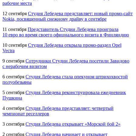
рабочие места
12 сентября
Студия Лебедева представляет: новый
промо-сайт
Nokia, посвященный снежному драйву в сентябре
11 сентября
Представитель Студии Лебедева проиграла
10 евро во время своего официального визита в Финляндию
10 сентября
Студия Лебедева открыла
промо-раздел
Opel
Vectra
9 сентября
Сотрудники Студии Лебедева посетили Завидово
с нерабочим визитом
6 сентября
Студия Лебедева стала опекуном штрихохвостой
полуобезьяны
5 сентября
Студия Лебедева реконструировала ежедневник
Пушкина
4 сентября
Студия Лебедева представляет: четвертый
чемпионат реселлеров
3 сентября
Студия Лебедева открывает «Морской бой 2»
2 сентября
Студия Лебедева начинает и открывает