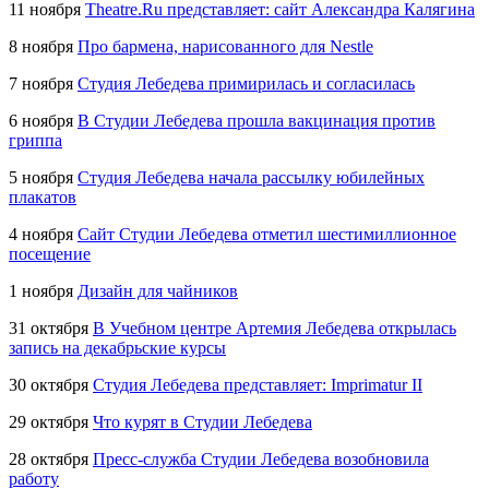
11 ноября
Theatre.Ru представляет: сайт Александра Калягина
8 ноября
Про бармена, нарисованного для Nestle
7 ноября
Студия Лебедева примирилась и согласилась
6 ноября
В Студии Лебедева прошла вакцинация против
гриппа
5 ноября
Студия Лебедева начала рассылку юбилейных
плакатов
4 ноября
Сайт Студии Лебедева отметил шестимиллионное
посещение
1 ноября
Дизайн для чайников
31 октября
В Учебном центре Артемия Лебедева открылась
запись на декабрьские курсы
30 октября
Студия Лебедева представляет: Imprimatur II
29 октября
Что курят в Студии Лебедева
28 октября
Пресс-служба Студии Лебедева возобновила
работу