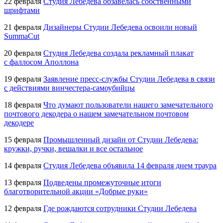
22 февраля
Студия Лебедева обзавелась собственными
шрифтами
21 февраля
Дизайнеры Студии Лебедева освоили новый
SummaCut
20 февраля
Студия Лебедева создала рекламный плакат
с фаллосом Аполлона
19 февраля
Заявление
пресс-службы
Студии Лебедева в связи
с действиями
винчестера-самоубийцы
18 февраля
Что думают пользователи нашего замечательного
почтового декодера о нашем замечательном почтовом
декодере
15 февраля
Промышленный дизайн от Студии Лебедева:
кружки, ручки, вешалки и все остальное
14 февраля
Студия Лебедева объявила 14 февраля днем траура
13 февраля
Подведены промежуточные итоги
благотворительной акции «Добрые руки»
12 февраля
Где рождаются сотрудники Студии Лебедева