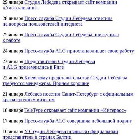
29 января
Студия Лебедева открывает сайт компании
«Альфа-лизинг»
28 января
Пресс-служба
Студии Лебедева ответила
на вопросы пользователей интернета
25 января
Пресс-служба
Студии Лебедева приступила
к работе
24 января
Пресс-служба
ALG приостанавливает свою работу
23 января
Представители Студии Лебедева
и ALG приземлились в Риге
22 января
Киевскому представительству Студии Лебедева
требуются менеджеры. Причем хорошие
21 января
Лебедев посетил
Санкт-Петербург
с официальным
краткосрочным визитом
18 января
TeleType открывает сайт компании «Интеррос»
17 января
Пресс-служба
ALG совершила небольшой подвиг
16 января
У Студии Лебедева появился официальный
представитель в странах Балтии