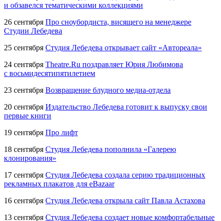
и обзавелся тематическими коллекциями
26 сентября
Про сноубордиста, висящего на менеджере
Студии Лебедева
25 сентября
Студия Лебедева открывает сайт «Автореала»
24 сентября
Theatre.Ru поздравляет Юрия Любимова
с восьмидесятипятилетием
23 сентября
Возвращение блудного медиа-отдела
20 сентября
Издательство Лебедева готовит к выпуску свои
первые книги
19 сентября
Про лифт
18 сентября
Студия Лебедева пополнила «Галерею
клонирования»
17 сентября
Студия Лебедева создала серию традиционных
рекламных плакатов для eBazaar
16 сентября
Студия Лебедева открыла сайт Павла Астахова
13 сентября
Студия Лебедева создает новые комфортабельные