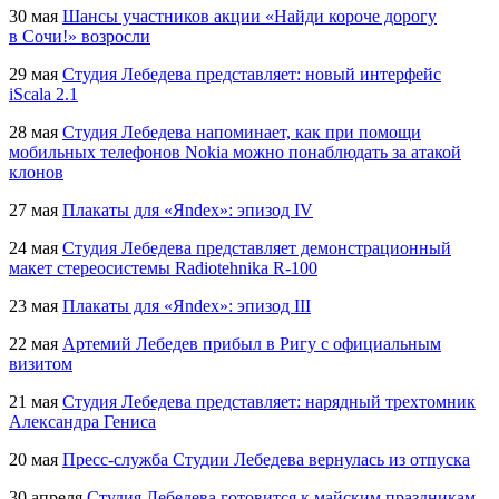
30 мая
Шансы участников акции «Найди короче дорогу
в Сочи!» возросли
29 мая
Студия Лебедева представляет: новый интерфейс
iScala 2.1
28 мая
Студия Лебедева напоминает, как при помощи
мобильных телефонов Nokia можно понаблюдать за атакой
клонов
27 мая
Плакаты для «Яndex»: эпизод IV
24 мая
Студия Лебедева представляет демонстрационный
макет стереосистемы
Radiotehnika R-100
23 мая
Плакаты для «Яndex»: эпизод III
22 мая
Артемий Лебедев прибыл в Ригу с официальным
визитом
21 мая
Студия Лебедева представляет: нарядный трехтомник
Александра Гениса
20 мая
Пресс-служба
Студии Лебедева вернулась из отпуска
30 апреля
Студия Лебедева готовится к майским праздникам