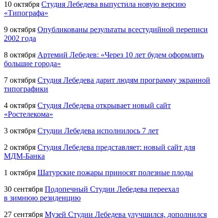
10 октября
Студия Лебедева выпустила новую версию
«Типографа»
9 октября
Опубликованы результаты всестудийной переписи
2002 года
8 октября
Артемий Лебедев: «Через 10 лет будем оформлять
большие города»
7 октября
Студия Лебедева дарит людям программу экранной
типографики
4 октября
Студия Лебедева открывает новый сайт
«Ростелекома»
3 октября
Студии Лебедева исполнилось 7 лет
2 октября
Студия Лебедева представляет: новый сайт для
МДМ-Банка
1 октября
Шатурские пожары приносят полезные плоды
30 сентября
Подопечный Студии Лебедева переехал
в зимнюю резиденцию
27 сентября
Музей Студии Лебедева улучшился, дополнился