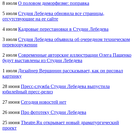
8 июля
О половом диморфизме: поправка
5 июля
Студия Лебедева обновила все страницы,
отсутствующие на ее сайте
4 июля
Кадровые перестановки в Студии Лебедева
3 июля
Студия Лебедева объявила об очередном техническом
перевооружении
2 июля
Современные авторские иллюстрации Олега Пащенко
будут выставлены из Студии Лебедева
1 июля
Дизайнер Вершинин рассказывает, как он рисовал
картинку
28 июня
Пресс-служба
Студии Лебедева выпустила
юбилейный
пресс-релиз
27 июня
Сегодня новостей нет
26 июня
Про фототеку Студии Лебедева
25 июня
Theatre.Ru
открывает новый драматургический
проект