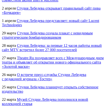
совместной акции Intel и Microsoft
2 апреля
Студия Лебедева открывает правильный сайт пива
«Бочкарев»
1 апреля
Студия Лебедева представляет: новый сайт Lucent
Technologies
29 марта
Студия Лебедева создала плакат с невидимым
стратегическим бомбардировщиком
28 марта
Студия Лебедева: за первые 12 часов работы новый
сайт MTV встретил более 27 000 посетителей
27 марта
Theatre.Ru поздравляет всех с Международным днем
театра и объявляет об открытии нового официального сайта
«Золотой маски»
26 марта
О встрече
пресс-службы
Студии Лебедева
с редакцией журнала «Тостер»
25 марта
Студия Лебедева планирует открыть собственное
издательство
22 марта
Музей Студии Лебедева пополнился новой
коллекцией старья