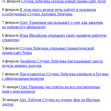
11 февраля
Студия Лебедева создала новый
промо-сайт
Avon
8 февраля
В этом
пресс-релизе
речь пойдет в основном
о сотрудниках Студии Артемия Лебедева
7 февраля
Олег Тищенков рассказывает о том, как заказчик
не принял его яйцеклетку
6 февраля
Илья Михайлов открывает свою дырявую рабочую
страничку
5 февраля
Студия Лебедева открывает романтический
промо-сайт
Nokia
4 февраля
Дизайнер Студии Лебедева предсказывает шесть
недель зимних холодов
1 февраля
Представители Студии Лебедева прибыли в Грузию
с официальным визитом
31 января
Олег Пащенко дал ответы на все поставленные
перед ним вопросы
30 января
Арт. Лэбэдэв Студио из лукинг фор эн Инглиш
эдитор