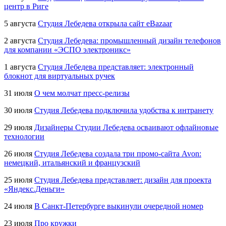
центр в Риге
5 августа
Студия Лебедева открыла сайт eBazaar
2 августа
Студия Лебедева: промышленный дизайн телефонов
для компании «ЭСПО электроникс»
1 августа
Студия Лебедева представляет: электронный
блокнот для виртуальных ручек
31 июля
О чем молчат
пресс-релизы
30 июля
Студия Лебедева подключила удобства к интранету
29 июля
Дизайнеры Студии Лебедева осваивают офлайновые
технологии
26 июля
Студия Лебедева создала три промо-сайта Avon:
немецкий, итальянский и французский
25 июля
Студия Лебедева представляет: дизайн для проекта
«Яндекс.Деньги»
24 июля
В
Санкт-Петербурге
выкинули очередной номер
23 июля
Про кружки