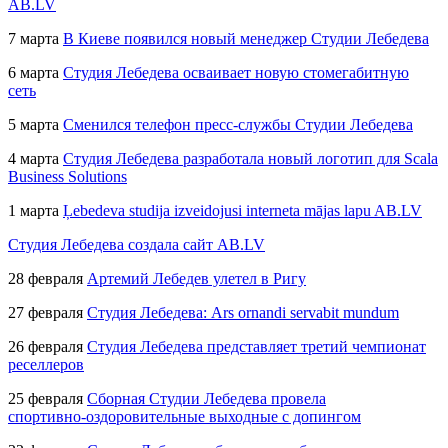
AB.LV
7 марта
В Киеве появился новый менеджер Студии Лебедева
6 марта
Студия Лебедева осваивает новую стомегабитную
сеть
5 марта
Сменился телефон
пресс-службы
Студии Лебедева
4 марта
Студия Лебедева разработала новый логотип для Scala
Business Solutions
1 марта
Ļebedeva studija izveidojusi interneta mājas lapu
AB.LV
Студия Лебедева создала сайт
AB.LV
28 февраля
Артемий Лебедев улетел в Ригу
27 февраля
Студия Лебедева: Ars ornandi servabit mundum
26 февраля
Студия Лебедева представляет третий чемпионат
реселлеров
25 февраля
Сборная Студии Лебедева провела
спортивно-оздоровительные
выходные с допингом