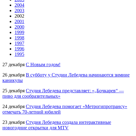
2004
2003
2002
2001
2000
1999
1998
1997
1996
1995
27 декабря
С Новым годом!
26 декабря
В субботу у Студии Лебедева начинаются зимние
каникулы
25 декабря
Студия Лебедева представляет: «„Бочкарев“ —
пиво для сообразительных»
24 декабря
Студия Лебедева помогает «Метрогипротрансу»
отмечать
70-летний
юбилей
23 декабря
Студия Лебедева создала интерактивные
новогодние открытки для MTV