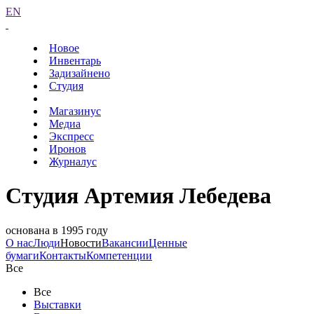
EN
Новое
Инвентарь
Задизайнено
Студия
Магазинус
Медиа
Экспресс
Иронов
Журналус
Студия Артемия Лебедева
основана в 1995 году
О нас
Люди
Новости
Вакансии
Ценные
бумаги
Контакты
Компетенции
Все
Все
Выставки