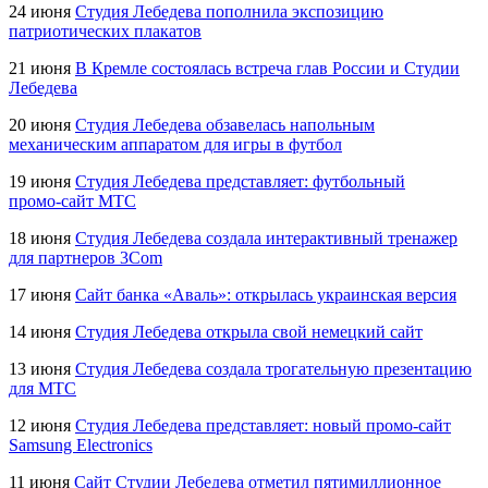
24 июня
Студия Лебедева пополнила экспозицию
патриотических плакатов
21 июня
В Кремле состоялась встреча глав России и Студии
Лебедева
20 июня
Студия Лебедева обзавелась напольным
механическим аппаратом для игры в футбол
19 июня
Студия Лебедева представляет: футбольный
промо-сайт
МТС
18 июня
Студия Лебедева создала интерактивный тренажер
для партнеров 3Com
17 июня
Сайт банка «Аваль»: открылась украинская версия
14 июня
Студия Лебедева открыла свой немецкий сайт
13 июня
Студия Лебедева создала трогательную презентацию
для МТС
12 июня
Студия Лебедева представляет: новый
промо-сайт
Samsung Electronics
11 июня
Сайт Студии Лебедева отметил пятимиллионное