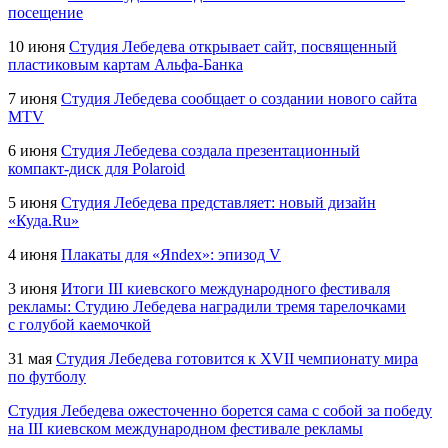
посещение
10 июня
Студия Лебедева открывает сайт, посвященный
пластиковым картам
Альфа-Банка
7 июня
Студия Лебедева сообщает о создании нового сайта
MTV
6 июня
Студия Лебедева создала презентационный
компакт-диск
для Polaroid
5 июня
Студия Лебедева представляет: новый дизайн
«Куда.Ru»
4 июня
Плакаты для «Яndex»: эпизод V
3 июня
Итоги III киевского международного фестиваля
рекламы: Студию Лебедева наградили тремя тарелочками
с голубой каемочкой
31 мая
Студия Лебедева готовится к XVII чемпионату мира
по футболу
Студия Лебедева ожесточенно борется сама с собой за победу
на III киевском международном фестивале рекламы