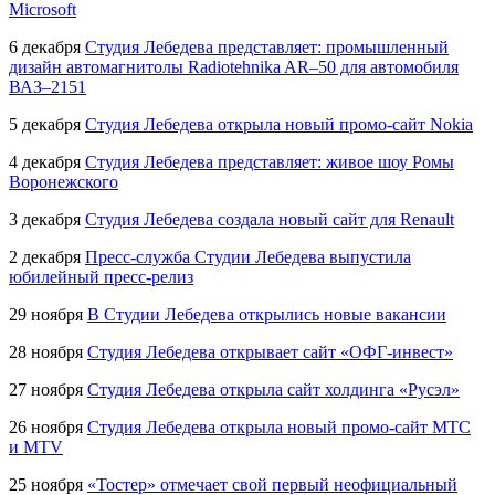
Microsoft
6 декабря
Студия Лебедева представляет: промышленный
дизайн автомагнитолы Radiotehnika
AR–50
для автомобиля
ВАЗ–2151
5 декабря
Студия Лебедева открыла новый промо-сайт Nokia
4 декабря
Студия Лебедева представляет: живое шоу Ромы
Воронежского
3 декабря
Студия Лебедева создала новый сайт для Renault
2 декабря
Пресс-служба Студии Лебедева выпустила
юбилейный пресс-релиз
29 ноября
В Студии Лебедева открылись новые вакансии
28 ноября
Студия Лебедева открывает сайт «ОФГ-инвест»
27 ноября
Студия Лебедева открыла сайт холдинга «Русэл»
26 ноября
Студия Лебедева открыла новый промо-сайт МТС
и MTV
25 ноября
«Тостер» отмечает свой первый неофициальный