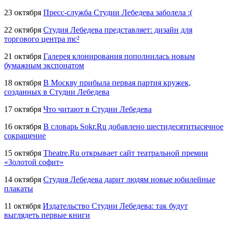
23 октября
Пресс-служба Студии Лебедева
заболела :(
22 октября
Студия Лебедева представляет: дизайн для
торгового центра mc²
21 октября
Галерея клонирования пополнилась новым
бумажным экспонатом
18 октября
В Москву прибыла первая партия кружек,
созданных в Студии Лебедева
17 октября
Что читают в Студии Лебедева
16 октября
В словарь Sokr.Ru добавлено шестидесятитысячное
сокращение
15 октября
Theatre.Ru открывает сайт театральной премии
«Золотой софит»
14 октября
Студия Лебедева дарит людям новые юбилейные
плакаты
11 октября
Издательство Студии Лебедева: так будут
выглядеть первые книги