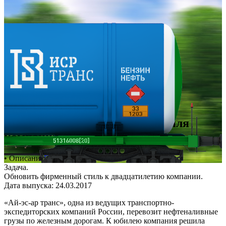
Фирстиль
Паттерн
1.0
2.0
Вторая версия фирменного стиля
компании «Ай-эс-ар транс»
• Описание
Процесс
Задача.
Обновить фирменный стиль к двадцатилетию компании.
Дата выпуска: 24.03.2017
«Ай-эс-ар транс», одна из ведущих транспортно-
экспедиторских компаний России, перевозит нефтеналивные
грузы по железным дорогам. К юбилею компания решила