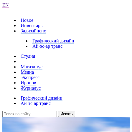
EN
Новое
Инвентарь
Задизайнено
Графический дизайн
Ай-эс-ар транс
Студия
Магазинус
Медиа
Экспресс
Иронов
Журналус
Графический дизайн
Ай-эс-ар транс
Искать