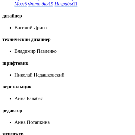
Мозг
5
Фото дня
19
Награды
11
дизайнер
Василий Дриго
технический дизайнер
Владимир Павленко
шрифтовик
Николай Недашковский
верстальщик
Анна Балабас
редактор
Анна Потапкина
менеджер