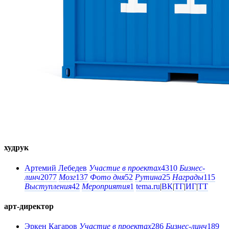
худрук
Артемий Лебедев
Участие в проектах
4310
Бизнес-
линч
2077
Мозг
137
Фото дня
52
Рутина
25
Награды
115
Выступления
42
Мероприятия
1
tema.ru
|
ВК
|
ТГ
|
ИГ
|
ТТ
арт-директор
Эркен Кагаров
Участие в проектах
286
Бизнес-линч
189