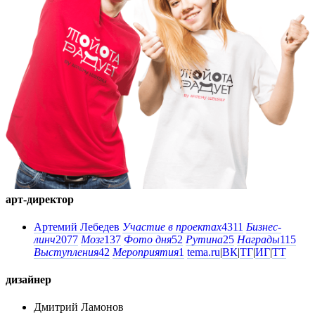
арт-директор
Артемий Лебедев
Участие в проектах
4311
Бизнес-
линч
2077
Мозг
137
Фото дня
52
Рутина
25
Награды
115
Выступления
42
Мероприятия
1
tema.ru
|
ВК
|
ТГ
|
ИГ
|
ТТ
дизайнер
Дмитрий Ламонов