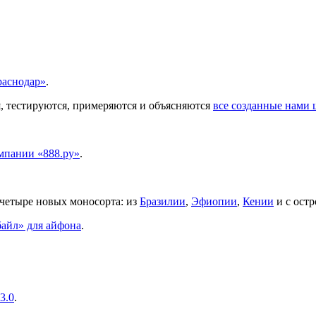
аснодар»
.
, тестируются, примеряются и объясняются
все созданные нами
мпании «888.ру»
.
е четыре новых моносорта: из
Бразилии
,
Эфиопии
,
Кении
и с ост
айл» для айфона
.
3.0
.