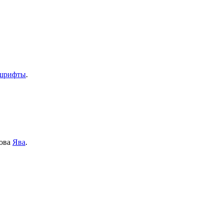
 шрифты
.
рова
Ява
.