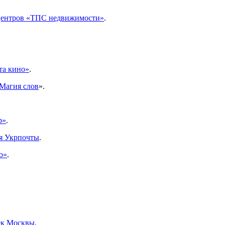
 центров «ТПС недвижимости»
.
та кино»
.
Магия слов
».
р»
.
ля Укрпочты
.
о»
.
.
ек Москвы
.