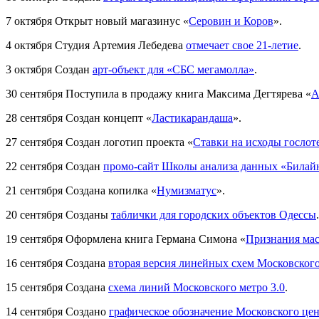
7 октября
Открыт новый магазинус «
Серовин и Коров
».
4 октября
Студия Артемия Лебедева
отмечает свое 21-летие
.
3 октября
Создан
арт-объект для «СБС мегамолла»
.
30 сентября
Поступила в продажу книга Максима Дегтярева «
А
28 сентября
Создан концепт «
Ластикарандаша
».
27 сентября
Создан логотип проекта «
Ставки на исходы гослот
22 сентября
Создан
промо-сайт Школы анализа данных «Билай
21 сентября
Создана копилка «
Нумизматус
».
20 сентября
Созданы
таблички для городских объектов Одессы
.
19 сентября
Оформлена книга Германа Симона «
Признания мас
16 сентября
Создана
вторая версия линейных схем Московского
15 сентября
Создана
схема линий Московского метро 3.0
.
14 сентября
Создано
графическое обозначение Московского цен