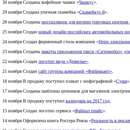
30 ноября
Созданы кофейные чашки «
Чашкус
».
29 ноября
Создана уличная скамейка «
Скамейкус-8
».
28 ноября
Созданы
инсталляции для витрин торговых центро
25 ноября
Создан
новый дизайн российских автомобильных но
24 ноября
Создан фирменный стиль компании «
Неро электрон
23 ноября
Созданы
макеты приложения такси «Ситимобил» для
22 ноября
Создан
логотип меда «Демилье»
.
21 ноября
Создан
сайт группы компаний «Фабрикант»
.
18 ноября
В продажу поступил плакат с инфографикой «
Суша
»
17 ноября
Созданы шаблоны ценников для магазинов электрон
16 ноября
В продажу поступил
календарь на 2017 год
.
15 ноября
Создан логотип сервиса «
Файнал прайс
».
14 ноября
Оформлена книга Россера Ривза «
Реальность в рекла