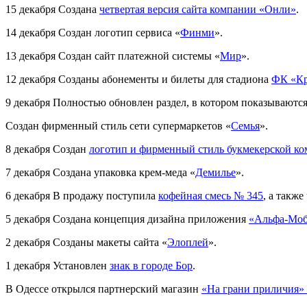
15 декабря
Создана
четвертая версия сайта компании «Онли»
.
14 декабря
Создан логотип сервиса «
Финми
».
13 декабря
Создан сайт платежной системы «
Мир
».
12 декабря
Созданы абонементы и билеты для стадиона
ФК «Кр
9 декабря
Полностью обновлен раздел, в котором показываются
Создан фирменный стиль сети супермаркетов «
Семья
».
8 декабря
Создан
логотип и фирменный стиль букмекерской ко
7 декабря
Создана упаковка крем-меда «
Демилье
».
6 декабря
В продажу поступила
кофейная смесь № 345
, а такж
5 декабря
Создана концепция дизайна приложения
«Альфа-Моб
2 декабря
Созданы макеты сайта «
Элоплей
».
1 декабря
Установлен
знак в городе Бор
.
В Одессе открылся партнерский магазин
«На грани приличия» 