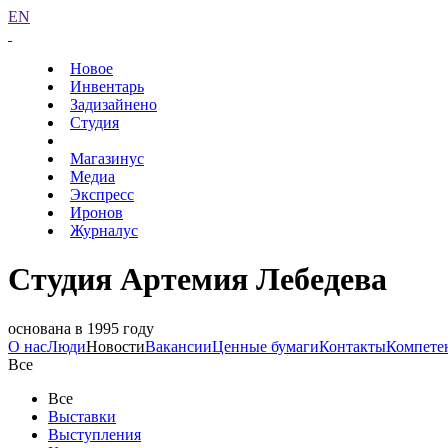
EN
Новое
Инвентарь
Задизайнено
Студия
Магазинус
Медиа
Экспресс
Иронов
Журналус
Студия Артемия Лебедева
основана в 1995 году
О нас
Люди
Новости
Вакансии
Ценные бумаги
Контакты
Компете
Все
Все
Выставки
Выступления