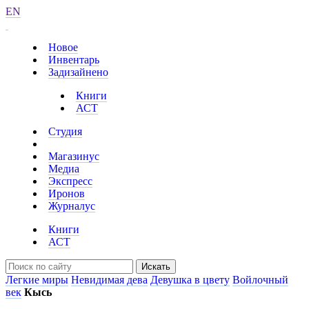
EN
Новое
Инвентарь
Задизайнено
Книги
АСТ
Студия
Магазинус
Медиа
Экспресс
Иронов
Журналус
Книги
АСТ
Искать
Легкие миры
Невидимая дева
Девушка в цвету
Войлочный
век
Кысь