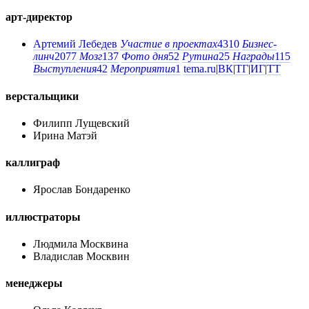
арт-директор
Артемий Лебедев
Участие в проектах
4310
Бизнес-
линч
2077
Мозг
137
Фото дня
52
Рутина
25
Награды
115
Выступления
42
Мероприятия
1
tema.ru
|
ВК
|
ТГ
|
ИГ
|
ТТ
верстальщики
Филипп Лущевский
Ирина Матэй
каллиграф
Ярослав Бондаренко
иллюстраторы
Людмила Москвина
Владислав Москвин
менеджеры