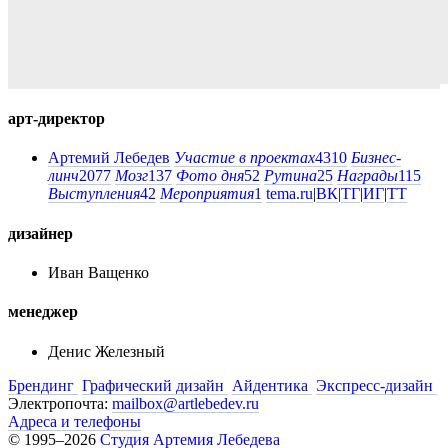
арт-директор
Артемий Лебедев
Участие в проектах
4310
Бизнес-
линч
2077
Мозг
137
Фото дня
52
Рутина
25
Награды
115
Выступления
42
Мероприятия
1
tema.ru
|
ВК
|
ТГ
|
ИГ
|
ТТ
дизайнер
Иван Ващенко
менеджер
Денис Железный
Брендинг
Графический дизайн
Айдентика
Экспресс-дизайн
Электропочта:
mailbox@artlebedev.ru
Адреса и телефоны
© 1995–2026
Студия Артемия Лебедева