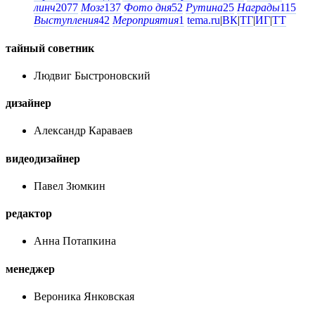
линч
2077
Мозг
137
Фото дня
52
Рутина
25
Награды
115
Выступления
42
Мероприятия
1
tema.ru
|
ВК
|
ТГ
|
ИГ
|
ТТ
тайный советник
Людвиг Быстроновский
дизайнер
Александр Караваев
видеодизайнер
Павел Зюмкин
редактор
Анна Потапкина
менеджер
Вероника Янковская