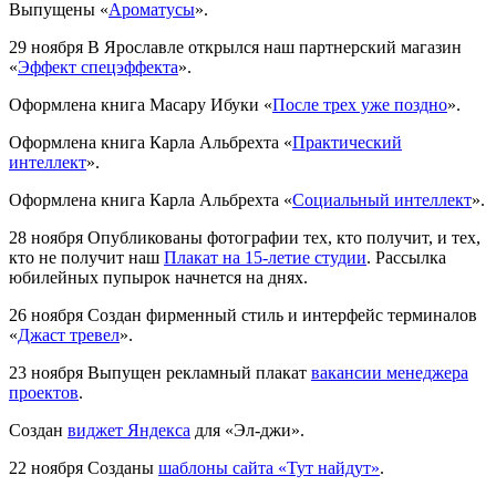
Выпущены «
Ароматусы
».
29 ноября
В Ярославле открылся наш партнерский магазин
«
Эффект спецэффекта
».
Оформлена книга Масару Ибуки «
После трех уже поздно
».
Оформлена книга Карла Альбрехта «
Практический
интеллект
».
Оформлена книга Карла Альбрехта «
Социальный интеллект
».
28 ноября
Опубликованы фотографии тех, кто получит, и тех,
кто не получит наш
Плакат на 15-летие студии
. Рассылка
юбилейных пупырок начнется на днях.
26 ноября
Создан фирменный стиль и интерфейс терминалов
«
Джаст тревел
».
23 ноября
Выпущен рекламный плакат
вакансии менеджера
проектов
.
Создан
виджет Яндекса
для «Эл-джи».
22 ноября
Созданы
шаблоны сайта «Тут найдут»
.