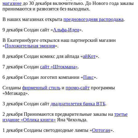
магазине
до 30 декабря включительно. До Нового года заказы
принимаются и развозятся без выходных.
В наших магазинах открыта
предновогодняя распродажа
.
9 декабря
Создан сайт «
Альфа-Идеи
».
В Екатеринбурге открылся наш партнерский магазин
«
Положительная эмоция
».
8 декабря
Создан комикс для айпада «
айКот
».
7 декабря
Создан
сайт «Штокмана»
.
6 декабря
Создан логотип компании «
Пакс
».
Созданы
фирменный стиль
и
промо-сайт
программы
«Мегакард».
3 декабря
Создан сайт
двадцатилетия банка ВТБ
.
2 декабря
Принимаются предварительные заказы на
третье
издание «Облика книги»
Яна Чихольда.
1 декабря
Созданы светодиодные лампы «
Оптоган
».