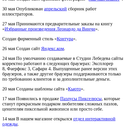
30 мая
Опубликован
апрельский
сборник работ
иллюстраторов.
27 мая
Принимаются предварительные заказы на книгу
«
Избранные произведения Леонардо да Винчи
».
Создан фирменный стиль «
Контура
».
26 мая
Создан сайт
Яндекс.ком
.
24 мая
По умолчанию создаваемые в Студии Лебедева сайты
корректно работают в следующих браузерах: Эксплорер
8, Фаерфокс 3, Сафари 4. Выпущенные ранее версии этих
браузеров, а также другие браузеры поддерживаются только
по требованию клиентов и за дополнительные деньги.
20 мая
Созданы шаблоны сайта «
Кьюто
».
17 мая
Появились в продаже
Пазлусы Пикселюсы
, которые
станут прекрасным подарком любителям сложных пазлов,
ценителям пиксельной живописи или просто себе.
14 мая
В нашем магазине открылся
отдел интерактивной
одежды
.