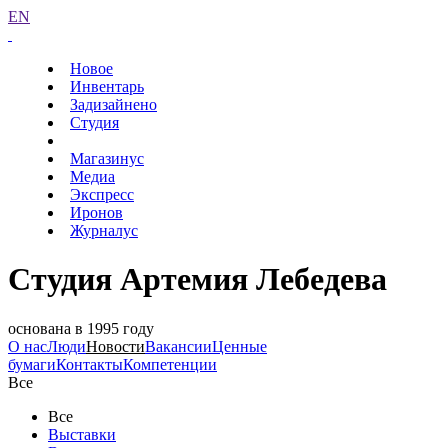
EN
Новое
Инвентарь
Задизайнено
Студия
Магазинус
Медиа
Экспресс
Иронов
Журналус
Студия Артемия Лебедева
основана в 1995 году
О нас
Люди
Новости
Вакансии
Ценные
бумаги
Контакты
Компетенции
Все
Все
Выставки