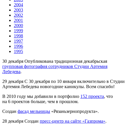
2004
2003
2002
2001
2000
1999
1998
1997
1996
1995
30 декабря
Опубликована традиционная декабрьская
групповая фотография сотрудников Студии Артемия
Лебедева
.
29 декабря
С 30 декабря по 10 января включительно в Студии
Артемия Лебедева новогодние каникулы. Всем спасибо!
В 2010 году мы добавили в портфолио
152 проекта
, что
на 6 проектов больше, чем в прошлом.
Создан
фасад мельницы
«Рязаньзернопродукта».
28 декабря
Создан
пресс-центр на сайте «Газпрома»
.