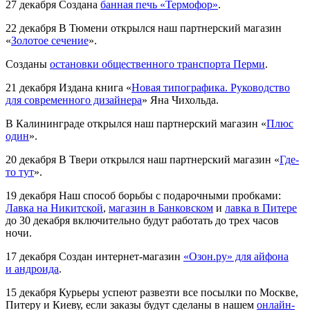
27 декабря
Создана
банная печь «Термофор»
.
22 декабря
В Тюмени открылся наш партнерский магазин
«
Золотое сечение
».
Созданы
остановки общественного транспорта Перми
.
21 декабря
Издана книга «
Новая типографика. Руководство
для современного дизайнера
» Яна Чихольда.
В Калининграде открылся наш партнерский магазин «
Плюс
один
».
20 декабря
В Твери открылся наш партнерский магазин «
Где-
то тут
».
19 декабря
Наш способ борьбы с подарочными пробками:
Лавка на Никитской
,
магазин в Банковском
и
лавка в Питере
до 30 декабря включительно будут работать до трех часов
ночи.
17 декабря
Создан интернет-магазин
«Озон.ру» для айфона
и андроида
.
15 декабря
Курьеры успеют развезти все посылки по Москве,
Питеру и Киеву, если заказы будут сделаны в нашем
онлайн-