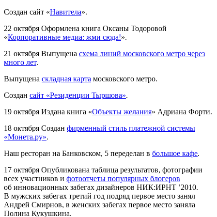
Создан сайт «
Навитела
».
22 октября
Оформлена книга Оксаны Тодоровой
«
Корпоративные медиа: жми сюда!
».
21 октября
Выпущена
cхема линий московского метро через
много лет
.
Выпущена
складная карта
московского метро.
Создан
cайт «Резиденции Тыршова»
.
19 октября
Издана книга «
Объекты желания
» Адриана Форти.
18 октября
Создан
фирменный стиль платежной системы
«Монета.ру»
.
Наш ресторан на Банковском, 5 переделан в
большое кафе
.
17 октября
Опубликована таблица результатов, фотографии
всех участников и
фотоотчеты популярных блогеров
об инновационных забегах дизайнеров НИК:ИРНТ ’2010.
В мужских забегах третий год подряд первое место занял
Андрей Смирнов, в женских забегах первое место заняла
Полина Кукушкина.