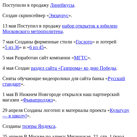
Поступили в продажу
Линейкусы
.
Создан скринсейвер «
Эмзаурус
».
13 мая
Поступил в продажу
набор открыток к юбилею
Московского метрополитена
.
7 мая
Созданы фирменные стили «
Гослото
» и лотерей
«
5 из 36
» и «
6 из 45
».
5 мая
Разработан сайт компании «
МГТС
».
4 мая
Создан
раздел сайта «Газпрома» ко дню Победы
.
Сняты обучающие видеоролики для сайта банка «
Русский
стандарт
».
1 мая
В Нижнем Новгороде открылся наш партнерский
магазин «
Фывапролджэ
».
29 апреля
Созданы логотип и материалы проекта «
Культу.ру
— в школу!
».
Созданы
тизеры Яндекса
.
25 апреля
В Москве по адресу Мясницкая, 22, стр. 1 (вход