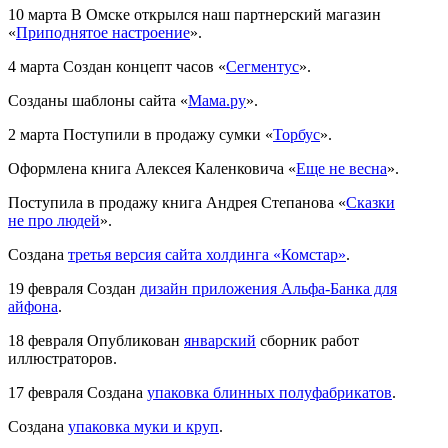
10 марта
В Омске открылся наш партнерский магазин
«
Приподнятое настроение
».
4 марта
Создан концепт часов «
Сегментус
».
Созданы шаблоны сайта «
Мама.ру
».
2 марта
Поступили в продажу сумки «
Торбус
».
Оформлена книга Алексея Каленковича «
Еще не весна
».
Поступила в продажу книга Андрея Степанова «
Сказки
не про людей
».
Создана
третья версия сайта холдинга «Комстар»
.
19 февраля
Создан
дизайн приложения Альфа-Банка для
айфона
.
18 февраля
Опубликован
январский
сборник работ
иллюстраторов.
17 февраля
Создана
упаковка блинных полуфабрикатов
.
Создана
упаковка муки и круп
.