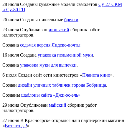
28 июля
Созданы бумажные модели самолетов
Су-27 СКМ
и Су-80 ГП
.
26 июля
Созданы пиксельные
брелки
.
23 июля
Опубликован
июньский
сборник работ
иллюстраторов.
Создана
седьмая версия Яндекс-почты
.
16 июля
Создана
упаковка пельменной муки
.
Создана
упаковка муки для выпечки
.
6 июля
Создан сайт сети кинотеатров «
Планета кино
».
Создан
дизайн уличных табличек города Бобринца
.
Созданы
шаблоны сайта «Джи-эс-эль»
.
29 июня
Опубликован
майский
сборник работ
иллюстраторов.
27 июня
В Красноярске открылся наш партнерский магазин
«
Вот это да!
».