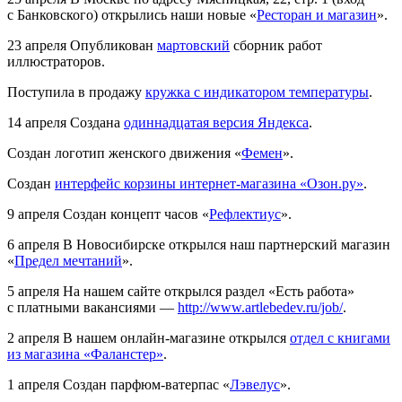
с Банковского) открылись наши новые «
Ресторан и магазин
».
23 апреля
Опубликован
мартовский
сборник работ
иллюстраторов.
Поступила в продажу
кружка с индикатором температуры
.
14 апреля
Создана
одиннадцатая версия Яндекса
.
Создан логотип женского движения «
Фемен
».
Создан
интерфейс корзины интернет-магазина «Озон.ру»
.
9 апреля
Создан концепт часов «
Рефлектиус
».
6 апреля
В Новосибирске открылся наш партнерский магазин
«
Предел мечтаний
».
5 апреля
На нашем сайте открылся раздел «Есть работа»
с платными вакансиями —
http://www.artlebedev.ru/job/
.
2 апреля
В нашем онлайн-магазине открылся
отдел с книгами
из магазина «Фаланстер»
.
1 апреля
Создан парфюм-ватерпас «
Лэвелус
».