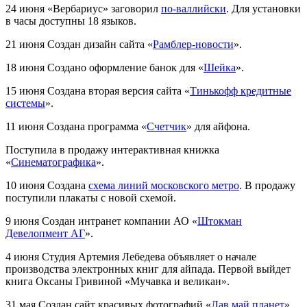
24 июня
«Вербариус» заговорил
по-валлийски
. Для установки
в часы доступны 18 языков.
21 июня
Создан дизайн сайта «
Рамблер-новости
».
18 июня
Создано оформление банок для «
Шейка
».
15 июня
Создана вторая версия сайта «
Тинькофф кредитные
системы
».
11 июня
Создана программа «
Счетчик
» для айфона.
Поступила в продажу интерактивная книжка
«
Синематографика
».
10 июня
Создана
схема линий московского метро
. В продажу
поступили плакаты с новой схемой.
9 июня
Создан интранет компании АО «
Штокман
Девелопмент АГ
».
4 июня
Студия Артемия Лебедева объявляет о начале
производства электронных книг для айпада. Первой выйдет
книга Оксаны Гривиной «Мучавка и великан».
31 мая
Создан сайт красивых фотографий «
Лав май планет
».