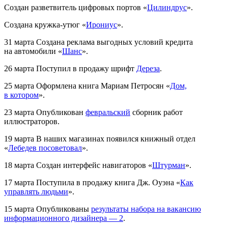
Создан разветвитель цифровых портов «
Цилиндрус
».
Создана кружка-утюг «
Ирониус
».
31 марта
Создана реклама выгодных условий кредита
на автомобили «
Шанс
».
26 марта
Поступил в продажу шрифт
Дереза
.
25 марта
Оформлена книга Мариам Петросян «
Дом,
в котором
».
23 марта
Опубликован
февральский
сборник работ
иллюстраторов.
19 марта
В наших магазинах появился книжный отдел
«
Лебедев посоветовал
».
18 марта
Создан интерфейс навигаторов «
Штурман
».
17 марта
Поступила в продажу книга Дж. Оуэна «
Как
управлять людьми
».
15 марта
Опубликованы
результаты набора на вакансию
информационного дизайнера — 2
.