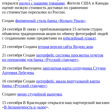
открылся
раздел с нашими товарами
. Жители США и Канады
оценят низкую стоимость доставки по сравнению
со стоимостью пересылки из России.
Создан
фирменный стиль банка «Кольцо Урала»
.
24 сентября
В связи с приближающимся 15-летием студии
объявлена традиционная акция по обмену фотографий людей
с созданными нами предметами на
юбилейный плакат
.
23 сентября
Создана
вторая версия сайта Яндекс.ком
.
21 сентября
Создан
интерфейс системы просмотра отчетов
по операциям для банка «Русский стандарт»
.
20 сентября
Выпущена
зарплатная карта сотрудника Студии
Артемия Лебедева
.
16 сентября
Создан
интерфейс заказа виртуальной карты
банка «Русский стандарт»
.
Создано
меню студийной выпечки
.
15 сентября
В Краснодаре открылся наш партнерский магазин
«
В бесконечность и далее
».