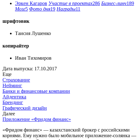
Эркен Кагаров
Участие в проектах
286
Бизнес-линч
189
Мозг
5
Фото дня
19
Награды
11
шрифтовик
Таисия Лушенко
копирайтер
Иван Тихомиров
Дата выпуска: 17.10.2017
Еще
Страхование
Нейминг
Банки и финансовые компании
Айдентика
Брендинг
Графический дизайн
Далее
Приложение «Фридом финанс»
«Фридом финанс» — казахстанский брокер с российскими
корнями. Ему нужно было мобильное приложение-солянка —