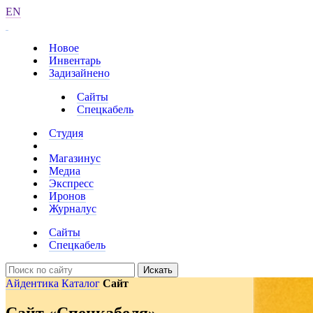
EN
Новое
Инвентарь
Задизайнено
Сайты
Спецкабель
Студия
Магазинус
Медиа
Экспресс
Иронов
Журналус
Сайты
Спецкабель
Искать
Айдентика
Каталог
Сайт
Сайт «Спецкабеля»