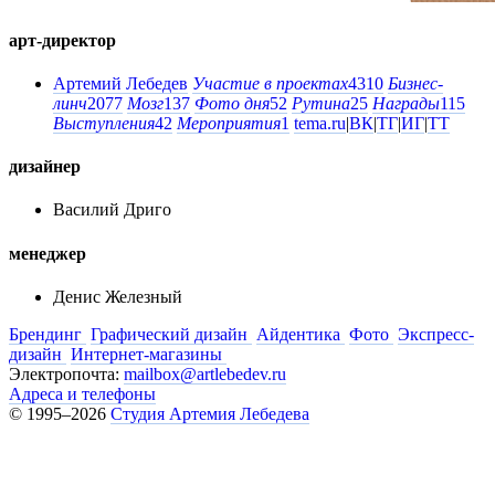
арт-директор
Артемий Лебедев
Участие в проектах
4310
Бизнес-
линч
2077
Мозг
137
Фото дня
52
Рутина
25
Награды
115
Выступления
42
Мероприятия
1
tema.ru
|
ВК
|
ТГ
|
ИГ
|
ТТ
дизайнер
Василий Дриго
менеджер
Денис Железный
Брендинг
Графический дизайн
Айдентика
Фото
Экспресс-
дизайн
Интернет-магазины
Электропочта:
mailbox@artlebedev.ru
Адреса и телефоны
© 1995–2026
Студия Артемия Лебедева