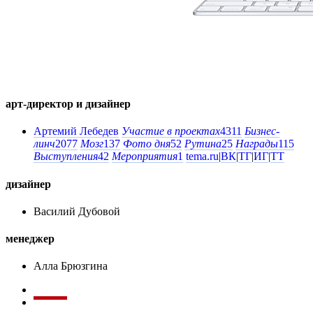
арт-директор и дизайнер
Артемий Лебедев
Участие в проектах
4311
Бизнес-
линч
2077
Мозг
137
Фото дня
52
Рутина
25
Награды
115
Выступления
42
Мероприятия
1
tema.ru
|
ВК
|
ТГ
|
ИГ
|
ТТ
дизайнер
Василий Дубовой
менеджер
Алла Брюзгина