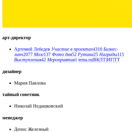
арт-директор
Артемий Лебедев
Участие в проектах
4310
Бизнес-
линч
2077
Мозг
137
Фото дня
52
Рутина
25
Награды
115
Выступления
42
Мероприятия
1
tema.ru
|
ВК
|
ТГ
|
ИГ
|
ТТ
дизайнер
Мария Павлова
тайный советник
Николай Недашковский
менеджер
Денис Железный