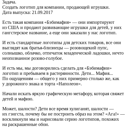
Задача.
Создать логотип для компании, продающей игрушки.
Дата выпуска: 21.09.2017
Есть такая компания «Бэбимафия» — они импортируют
из США и продают развивающие игрушки для детей, у них
гангстерское название, а еще они заказали у нас логотип.
И есть стандартные логотипы для детских товаров, все они
выглядят как братья-близнецы — розовощекий пупс,
солнышко, облачко, отпечаток младенческой ладошки, нечто
неопознанное розово-голубое.
И есть мы, мы договорились сделать для «Бэбимафии»
логотип и пребываем в растерянности. Дети... Мафия...
По ощущениям — общего у них примерно столько же, как
у дорожного знака и торта «Наполеон».
Начали искать яркую графическую метафору, которая свяжет
детей и мафию.
Может, шалости? Дети все время хулиганят, шалости —
их гэнгста, почему бы не построить образ на этом? «Ага!» —
воскликнули мы и нарисовали серию логотипов, похожих
на раскрашенные обои.