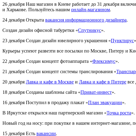
26 декабря
Наш магазин в Киеве работает до 31 декабря включи
и Харькове. Пользуйтесь нашим
онлайн-магазином
.
24 декабря
Открыта
вакансия информационного дизайнера
.
Создан дизайн офисной табуретки «
Спутникус
».
23 декабря
Создан дизайн ювелирного украшения «
Пунктирус
»
Курьеры успеют развезти все посылки по Москве, Питеру и Кие
22 декабря
Создан концепт фотоаппарата «
Флексимус
».
21 декабря
Создан концепт системы транслирования «
Транспар
20 декабря
Лавка и кафе в Москве
и
Лавка и кафе в Питере
все 
18 декабря
Созданы шаблоны сайта «
Приват-инвест
».
16 декабря
Поступил в продажу плакат «
План эвакуации
».
В Иркутске открылся наш партнерский магазин «
Точка роста
».
Новый год на носу: при покупке в нашем интернет-магазине, 
15 декабря
Есть
вакансии
.