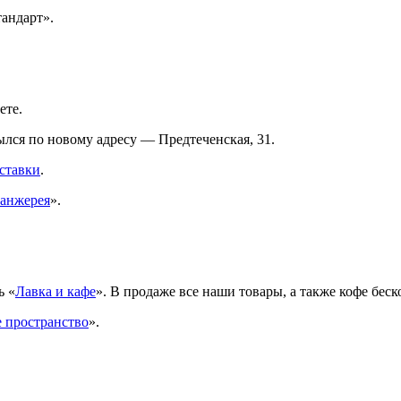
андарт».
ете.
ылся по новому адресу — Предтеченская, 31.
ставки
.
анжерея
».
ь «
Лавка и кафе
». В продаже все наши товары, а также кофе бес
 пространство
».