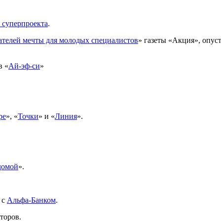
 суперпроекта
.
ателей мечты для молодых специалистов
» газеты «Акция», опуст
в «
Ай-эф-си
»
ре
», «
Точки
» и «
Линия
».
домой
».
 с
Альфа-Банком
.
торов.