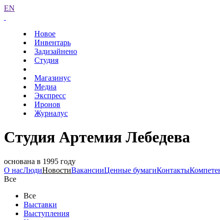
EN
Новое
Инвентарь
Задизайнено
Студия
Магазинус
Медиа
Экспресс
Иронов
Журналус
Студия Артемия Лебедева
основана в 1995 году
О нас
Люди
Новости
Вакансии
Ценные бумаги
Контакты
Компете
Все
Все
Выставки
Выступления