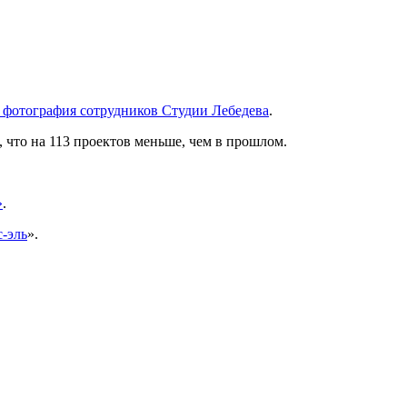
 фотография сотрудников Студии Лебедева
.
, что на 113 проектов меньше, чем в прошлом.
»
.
-эль
».