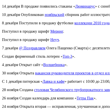
14 декабря
В продаже появились стаканы «
Люминарус
» с сине
10 декабря
Опубликован
ноябрьский
сборник работ иллюстрато
8 декабря
Поступили в продажу футболки
коллекции 2010 года
Поступил в продажу шрифт
Меринг
.
Поступил в продажу шрифт
Неуч
.
7 декабря
@ Поздравляем
Олега Пащенко (Смарта) с десятилети
Создан фирменный стиль лотереи «
Топ-3
».
4 декабря
Открыт сайт «
Волшебника
».
30 ноября
Открыта
вакансия руководителя проектов в отдел и
С 1 декабря питерская «
Лавка и кафе
» работает с 10:00 до 23:00,
28 ноября
Создана
столовая Челябинского трубопрокатного зав
26 ноября
Создан календарь для компании «
Тетра Пак
».
24 ноября
Открыта вторая — исправленная, улучшенная и допо