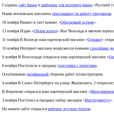
Созданы
сайт банка
и
шаблоны для интернет-банка
«Русский ст
Наши московские магазины
приглашают на работу продавцов
.
18 ноября
Вышел в свет комикс «
Обитаемый остров
».
13 ноября
Издан «
Облик книги
» Яна Чихольда в мягком перепл
11 ноября
В Вологде наш партнерский магазин «
Однако!
» откр
10 ноября
Интернет-магазин вооружился новыми
способами до
9 ноября
В Волгограде открылся наш партнерский магазин «
Ор
6 ноября
Поступили в продажу
толстовки с принтами
.
Опубликован
октябрьский
сборник работ иллюстраторов.
4 ноября
В Санкт-Петербурге на улице Жуковского, 2 открылис
В Воронеже открылся наш партнерский магазин «
Многомерное
3 ноября
Поступил в продажу набор закладок «
Инструментус
».
На нашем сайте открылся
рейтинг русских блогов
.