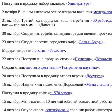
Поступил в продажу набор закладок «
Улицература
».
2 ноября
В нашем киевском офисе открыта вакансия
менеджера
31 октября
Третий год подряд мы вошли в рейтинг «
50 работод
нас — только ммм… «Данон»).
30 октября
Создан интерфейс калькулятора для оценки проекто
23 октября
Создан логотип городских кафе «
Блэк и Браун
».
Модернизирован
логотип «Гослото»
.
22 октября
Поступили в продажу скотчи «
Пунктир
», «
Точка-ти
Создан стиль
шестого фестиваля «Театральная паутина»
.
20 октября
Поступила в продажу вторая версия «
Досугуса
».
16 октября
Издана книга Светланы Дорошевой «
Мама спешит 
Поступил в продажу кофе «
~1570 зерен
».
15 октября
Мы отметили 10-летний юбилей совместной работы
14 октября
Опубликован
сентябрьский
сборник работ иллюстра