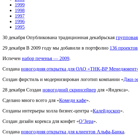
1999
1998
1997
1996
1995
30 декабря
Опубликована традиционная декабрьская
групповая
29 декабря
В 2009 году мы добавили в портфолио
136 проектов
Испечен
набор печенья — 2009
.
Создана
новогодняя открытка для ОАО «ТНК-ВР Менеджмент
Создан фирстиль и модернизирован логотип компании «
Джи-эс
28 декабря
Создан
новогодний скринсейвер
для «Яндекса».
Сделано много всего для «
Комеди кафе
».
Созданы интерьеры холла бизнес-центра «
Калейдоскоп
».
Создан дизайн корекса для конфет «
О’Зера
».
Создана
новогодняя открытка для клиентов Альфа-Банка
.