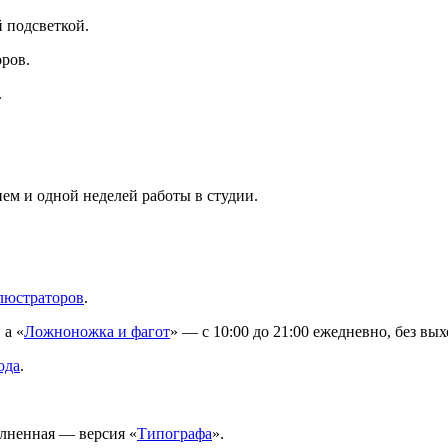
й подсветкой.
ров.
.
ем и одной неделей работы в студии.
ллюстраторов
.
 а «
Ложноножка и фагот
» — с 10:00 до 21:00 ежедневно, без вы
ода
.
лненная — версия «
Типографа
».