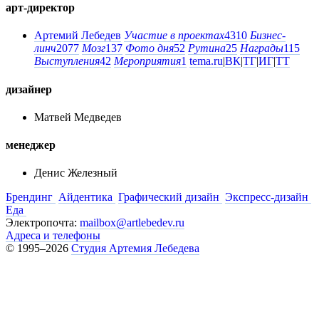
арт-директор
Артемий Лебедев
Участие в проектах
4310
Бизнес-
линч
2077
Мозг
137
Фото дня
52
Рутина
25
Награды
115
Выступления
42
Мероприятия
1
tema.ru
|
ВК
|
ТГ
|
ИГ
|
ТТ
дизайнер
Матвей Медведев
менеджер
Денис Железный
Брендинг
Айдентика
Графический дизайн
Экспресс-дизайн
Еда
Электропочта:
mailbox@artlebedev.ru
Адреса и телефоны
© 1995–2026
Студия Артемия Лебедева