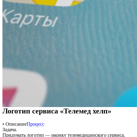
Логотип сервиса «Телемед хелп»
• Описание
Процесс
Задача.
Придумать логотип — иконку телемедицинского сервиса.