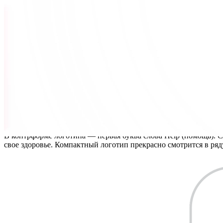
В контрформе логотипа — первая буква слова Help (помощь). 
свое здоровье. Компактный логотип прекрасно смотрится в ря