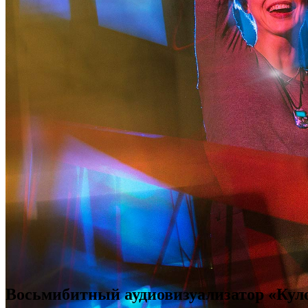
Восьмибитный аудиовизуализатор «Кул