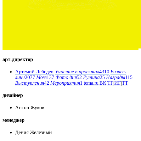
арт-директор
Артемий Лебедев
Участие в проектах
4310
Бизнес-
линч
2077
Мозг
137
Фото дня
52
Рутина
25
Награды
115
Выступления
42
Мероприятия
1
tema.ru
|
ВК
|
ТГ
|
ИГ
|
ТТ
дизайнер
Антон Жуков
менеджер
Денис Железный