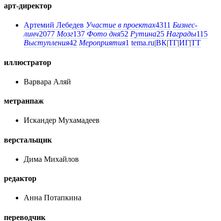
арт-директор
Артемий Лебедев
Участие в проектах
4311
Бизнес-
линч
2077
Мозг
137
Фото дня
52
Рутина
25
Награды
115
Выступления
42
Мероприятия
1
tema.ru
|
ВК
|
ТГ
|
ИГ
|
ТТ
иллюстратор
Варвара Аляй
метранпаж
Искандер Мухамадеев
верстальщик
Дима Михайлов
редактор
Анна Потапкина
переводчик