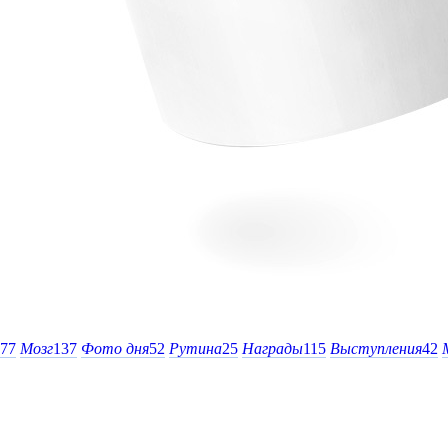
77
Мозг
137
Фото дня
52
Рутина
25
Награды
115
Выступления
42