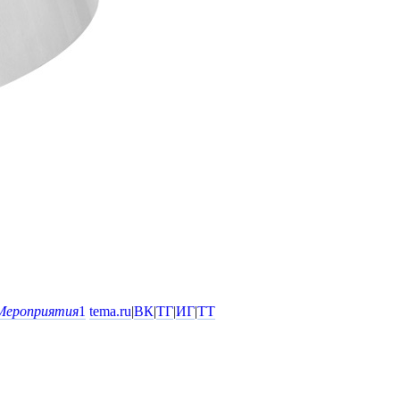
Мероприятия
1
tema.ru
|
ВК
|
ТГ
|
ИГ
|
ТТ