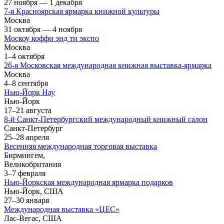
27 ноября — 1 декабря
7-я Красноярская ярмарка книжной культуры
Москва
31 октября — 4 ноября
Москоу коффи энд ти экcпо
Москва
1–4 октября
26-я Московская международная книжная выставка-ярмарка
Москва
4–8 сентября
Нью-Йорк Нау
Нью-Йорк
17–21 августа
8-й Санкт-Петербургский международный книжный салон
Санкт-Петербург
25–28 апреля
Весенняя международная торговая выставка
Бирмингем,
Великобритания
3–7 февраля
Нью-Йоркская международная ярмарка подарков
Нью-Йорк, США
27–30 января
Международная выставка «ЦЕС»
Лас-Вегас, США