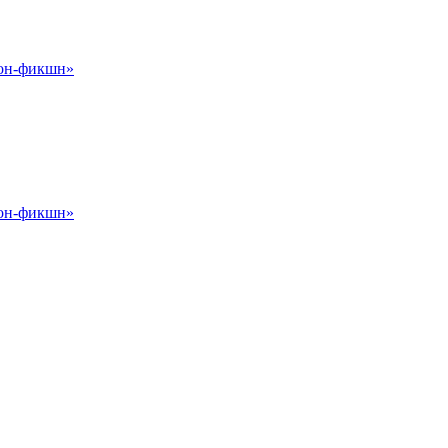
Нон-фикшн»
Нон-фикшн»