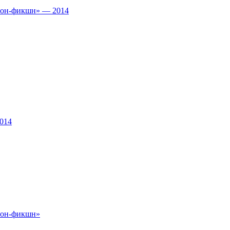
«Нон-фикшн» — 2014
014
Нон-фикшн»