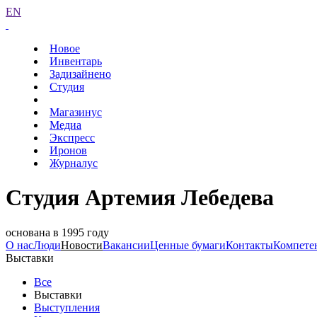
EN
Новое
Инвентарь
Задизайнено
Студия
Магазинус
Медиа
Экспресс
Иронов
Журналус
Студия Артемия Лебедева
основана в 1995 году
О нас
Люди
Новости
Вакансии
Ценные бумаги
Контакты
Компете
Выставки
Все
Выставки
Выступления