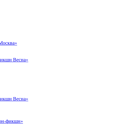
Москва»
икшн Весна»
икшн Весна»
он-фикшн»