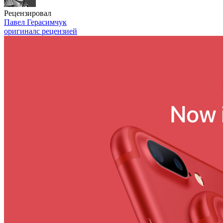
Рецензировал
Павел Герасимчук
оригинал
с рецензией