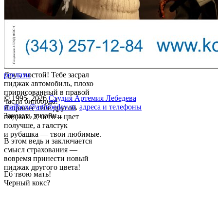
Друг, постой! Тебе засрал
реклама
пиджак автомобиль, плохо
пририсованный в правой
© 1995–2026
Студия Артемия Лебедева
части билборда!
mailbox@artlebedev.ru
,
адреса и телефоны
Я принес тебе другой
Заказать дизайн...
пиджак. У него и цвет
получше, а галстук
и рубашка — твои любимые.
В этом ведь и заключается
смысл страхования —
вовремя принести новый
пиджак другого цвета!
Еб твою мать!
Черный кокс?