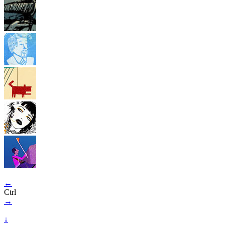
←
Ctrl
→
↓