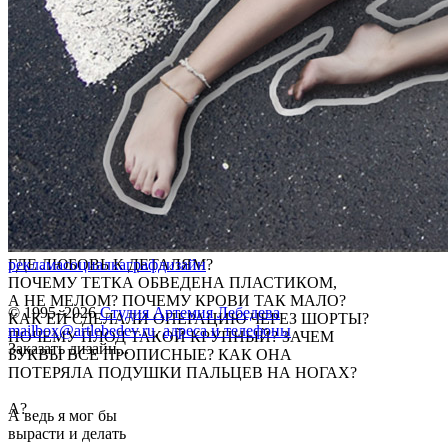
ГДЕ ЛЮБОВЬ К ДЕТАЛЯМ?
реклама
социалка
графдизайн
ПОЧЕМУ ТЕТКА ОБВЕДЕНА ПЛАСТИКОМ,
А НЕ МЕЛОМ? ПОЧЕМУ КРОВИ ТАК МАЛО?
© 1995–2026
Студия Артемия Лебедева
КАК ЕЙ СДЕЛАЛИ ОПЕРАЦИЮ ЧЕРЕЗ ШОРТЫ?
mailbox@artlebedev.ru
,
адреса и телефоны
ПОЧЕМУ ПЛОД ТАКОЙ КРУПНЫЙ? ЗАЧЕМ
Заказать дизайн...
БУКВЫ ВСЕ ПРОПИСНЫЕ? КАК ОНА
ПОТЕРЯЛА ПОДУШКИ ПАЛЬЦЕВ НА НОГАХ?
А?
А ведь я мог бы
вырасти и делать