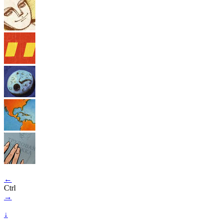
←
Ctrl
→
↓