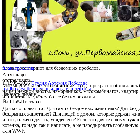
Здесь нужен приют для бездомных пробелов.
плакат
реклама
А тут надо
отстреливать.
© 1995–2026
Студия Артемия Лебедева
Мое мнение такое, что животные всегда прекрасно обходились 
mailbox@artlebedev.ru
,
адреса и телефоны
нашей нежной заботы, намордников, мясокомбинатов, квартир
Заказать дизайн...
и приютов. И уж тем более без их рекламы.
Йа Шаб-Ниггурат.
Для кого плакат-то? Для самих бездомных животных? Для безд
бездомных животных? Для людей с домом, которые держат жив
и что должен сделать, увидев его? Если это для тех, кому нуж
котенка, то надо так и написать, а не пародировать глобальну
а-ля WWF.