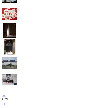
←
Ctrl
→