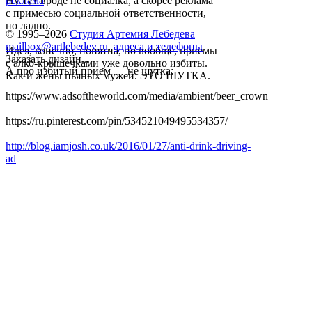
Ну тут вроде не социалка, а скорее реклама
реклама
с примесью социальной ответственности,
но ладно.
© 1995–2026
Студия Артемия Лебедева
mailbox@artlebedev.ru
,
адреса и телефоны
Идея, конечно, понятна, но вообще, приемы
Заказать дизайн...
с алко-крышечками уже довольно избиты.
А про избитый прием — не шутка:
Как и жены пьяных мужей. ЭТО ШУТКА.
https://www.adsoftheworld.com/media/ambient/beer_crown
https://ru.pinterest.com/pin/534521049495534357/
http://blog.iamjosh.co.uk/2016/01/27/anti-drink-driving-
ad