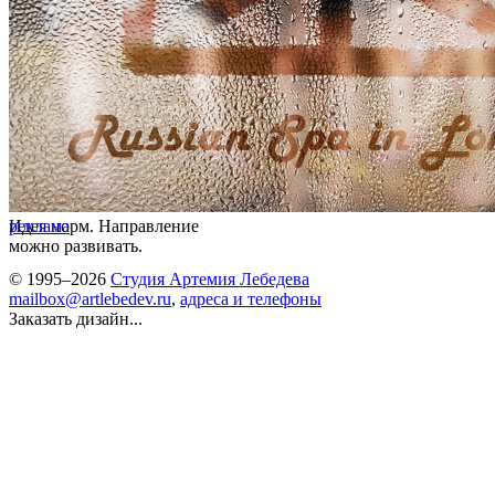
Идея норм. Направление
реклама
можно развивать.
© 1995–2026
Студия Артемия Лебедева
mailbox@artlebedev.ru
,
адреса и телефоны
Заказать дизайн...