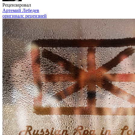
Рецензировал
Артемий Лебедев
оригинал
с рецензией