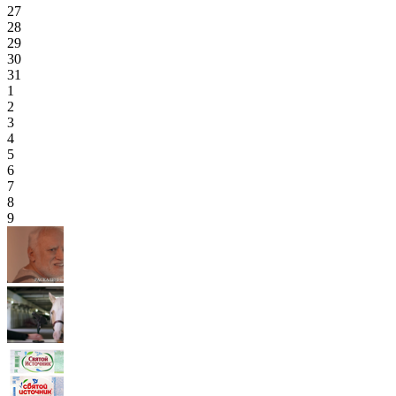
27
28
29
30
31
1
2
3
4
5
6
7
8
9