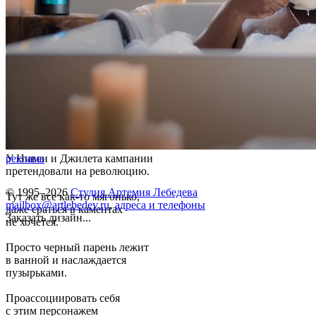
У Нивеи и Джилета кампании
реклама
претендовали на революцию.
© 1995–2026
Студия Артемия Лебедева
Тут же все как-то мягонько,
mailbox@artlebedev.ru
,
адреса и телефоны
даже сраться в каментах
Заказать дизайн...
не хочется.
Просто черный парень лежит
в ванной и наслаждается
пузырьками.
Проассоциировать себя
с этим персонажем