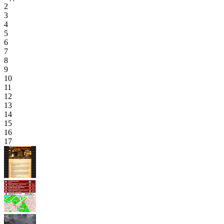
2
3
4
5
6
7
8
9
10
11
12
13
14
15
16
17