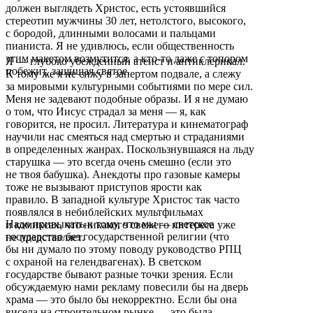
должен выглядеть Христос, есть устоявшийся
стереотип мужчины 30 лет, нетолстого, высокого,
с бородой, длинными волосами и пальцами
пианиста. Я не удивлюсь, если общественность
этим макетом возмутится, а кто-то даже с топором
Я — глубоко убежденный атеист и антиклерикал.
побежит, защищая святое.
К тому же я не сижу в запертом подвале, а слежу
за мировыми культурными событиями по мере сил.
Меня не задевают подобные образы. И я не думаю
о том, что Иисус страдал за меня — я, как
говорится, не просил. Литература и кинематограф
научили нас смеяться над смертью и страданиями
в определенных жанрах. Поскользнувшаяся на льду
старушка — это всегда очень смешно (если это
не твоя бабушка). Анекдоты про газовые камеры
тоже не вызывают приступов ярости как
правило. В западной культуре Христос так часто
появлялся в небиблейских мультфильмах
Надо привыкать к тому, что мы — светское
и комиксах, что никакого свежего интереса уже
государство без государственной религии (что
не представляет.
бы ни думало по этому поводу руководство РПЦ
с охраной на гелендвагенах). В светском
государстве бывают разные точки зрения. Если
обсуждаемую нами рекламу повесили бы на дверь
храма — это было бы некорректно. Если бы она
висела на строительном рынке — это была