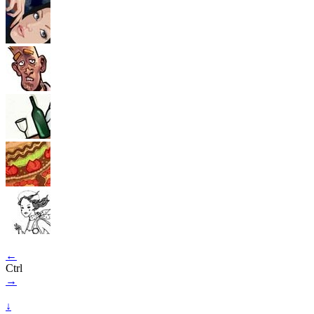
←
Ctrl
→
↓