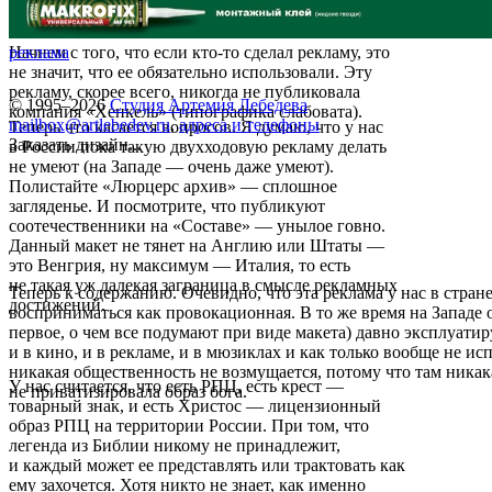
Начнем с того, что если кто-то сделал рекламу, это
реклама
не значит, что ее обязательно использовали. Эту
рекламу, скорее всего, никогда не публиковала
© 1995–2026
Студия Артемия Лебедева
компания «Хенкель» (типографика слабовата).
mailbox@artlebedev.ru
,
адреса и телефоны
Теперь что касается вопросов. Я думаю, что у нас
Заказать дизайн...
в России пока такую двухходовую рекламу делать
не умеют (на Западе — очень даже умеют).
Полистайте «Люрцерс архив» — сплошное
загляденье. И посмотрите, что публикуют
соотечественники на «Составе» — унылое говно.
Данный макет не тянет на Англию или Штаты —
это Венгрия, ну максимум — Италия, то есть
не такая уж далекая заграница в смысле рекламных
Теперь к содержанию. Очевидно, что эта реклама у нас в стране
достижений.
восприниматься как провокационная. В то же время на Западе о
первое, о чем все подумают при виде макета) давно эксплуати
и в кино, и в рекламе, и в мюзиклах и как только вообще не ис
никакая общественность не возмущается, потому что там никак
У нас считается, что есть РПЦ, есть крест —
не приватизировала образ бога.
товарный знак, и есть Христос — лицензионный
образ РПЦ на территории России. При том, что
легенда из Библии никому не принадлежит,
и каждый может ее представлять или трактовать как
ему захочется. Хотя никто не знает, как именно