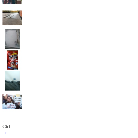
←
Ctrl
→