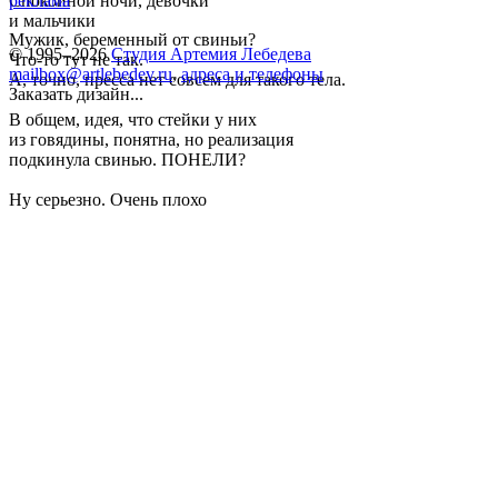
Спокойной ночи, девочки
реклама
и мальчики
Мужик, беременный от свиньи?
© 1995–2026
Студия Артемия Лебедева
Что-то тут не так.
mailbox@artlebedev.ru
,
адреса и телефоны
А, точно, пресса нет совсем для такого тела.
Заказать дизайн...
В общем, идея, что стейки у них
из говядины, понятна, но реализация
подкинула свинью. ПОНЕЛИ?
Ну серьезно. Очень плохо