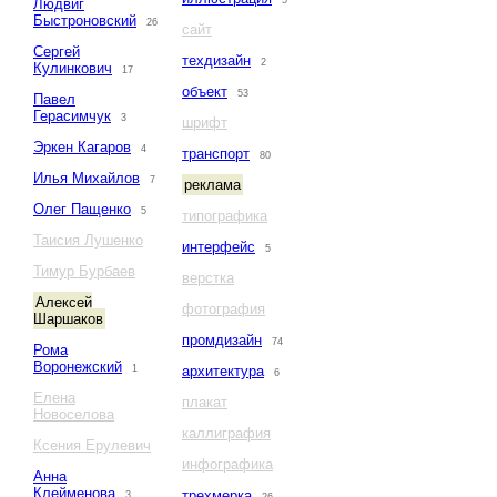
5
Людвиг
Быстроновский
26
сайт
Сергей
техдизайн
2
Кулинкович
17
объект
53
Павел
Герасимчук
3
шрифт
Эркен Кагаров
4
транспорт
80
Илья Михайлов
7
реклама
Олег Пащенко
5
типографика
Таисия Лушенко
интерфейс
5
Тимур Бурбаев
верстка
Алексей
фотография
Шаршаков
промдизайн
74
Рома
Воронежский
1
архитектура
6
Елена
плакат
Новоселова
каллиграфия
Ксения Ерулевич
инфографика
Анна
Клейменова
трехмерка
3