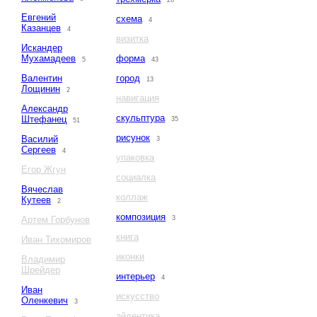
26
Евгений
схема
4
Казанцев
4
визитка
Искандер
Мухамадеев
форма
5
43
Валентин
город
13
Лощинин
2
навигация
Александр
скульптура
Штефанец
35
51
рисунок
Василий
3
Сергеев
4
упаковка
Егор Жгун
социалка
Вячеслав
коллаж
Кутеев
2
композиция
Артем Горбунов
3
книга
Иван Тихомиров
иконки
Владимир
Шрейдер
интерьер
4
Иван
искусство
Оленкевич
3
айдентика