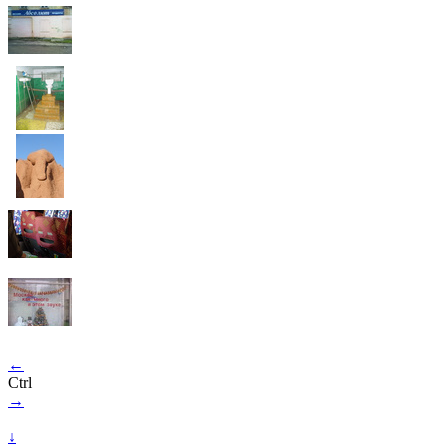
←
Ctrl
→
↓