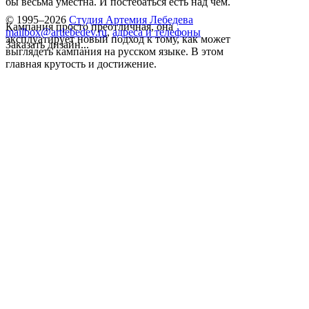
бы весьма уместна. И постебаться есть над чем.
© 1995–2026
Студия Артемия Лебедева
Кампания просто преотличная, она
mailbox@artlebedev.ru
,
адреса и телефоны
эксплуатирует новый подход к тому, как может
Заказать дизайн...
выглядеть кампания на русском языке. В этом
главная крутость и достижение.