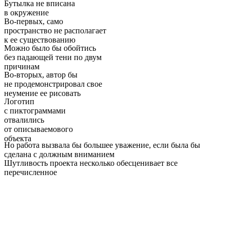
Бутылка не вписана
в окружение
Во-первых, само
пространство не располагает
к ее существованию
Можно было бы обойтись
без падающей тени по двум
причинам
Во-вторых, автор бы
не продемонстрировал свое
неумение ее рисовать
Логотип
с пиктограммами
отвалились
от описываемового
объекта
Но работа вызвала бы большее уважение, если была бы
сделана с должным вниманием
Шутливость проекта неcколько обесценивает все
перечисленное