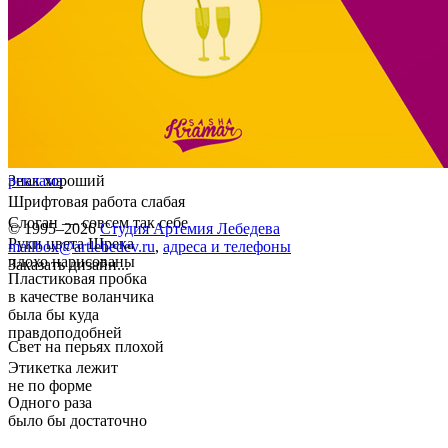
Знак хороший
реклама
Шрифтовая работа слабая
Слоган — совсем так себе
© 1995–2026
Студия Артемия Лебедева
Руки цвета Шрека
mailbox@artlebedev.ru
,
адреса и телефоны
плохо нарисованы
Заказать дизайн...
Пластиковая пробка
в качестве воланчика
была бы куда
правдоподобней
Свет на перьях плохой
Этикетка лежит
не по форме
Одного раза
было бы достаточно