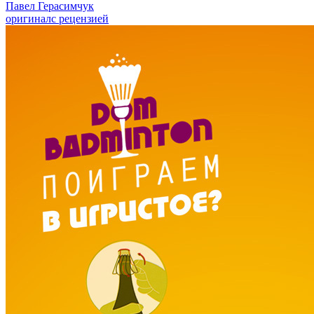
Павел Герасимчук
оригинал
с рецензией