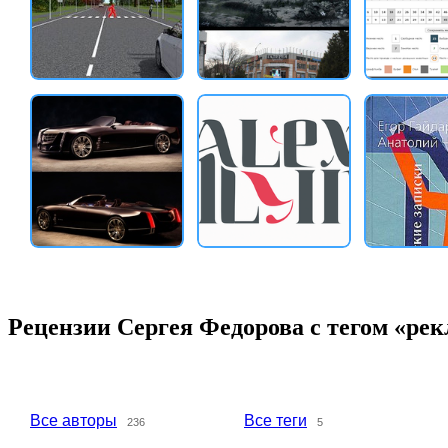
Рецензии Сергея Федорова с тегом «ре
Все авторы
Все теги
236
5