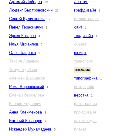
Артемий Лебедев
логотип
99
1
Людвиг Быстроновский
графдизайн
26
2
Сергей Кулинкович
иллюстрация
17
Павел Герасимчук
сайт
3
1
Эркен Кагаров
техдизайн
4
1
Илья Михайлов
объект
7
Олег Пащенко
шрифт
5
1
Таисия Лушенко
транспорт
Тимур Бурбаев
реклама
Алексей Шаршаков
типографика
1
Рома Воронежский
интерфейс
1
Елена Новоселова
верстка
2
Ксения Ерулевич
фотография
Анна Клейменова
промдизайн
3
Евгений Казанцев
архитектура
4
Искандер Мухамадеев
плакат
5