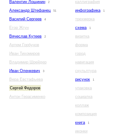
Валентин Лощинин
каллиграфия
2
Александр Штефанец
инфографика
51
1
Василий Сергеев
трехмерка
4
Егор Жгун
схема
1
Вячеслав Кутеев
визитка
2
Артем Горбунов
форма
Иван Тихомиров
город
Владимир Шрейдер
навигация
Иван Оленкевич
скульптура
3
Вера Евстафьева
рисунок
1
Сергей Федоров
упаковка
Антон Герасименко
социалка
коллаж
композиция
книга
1
иконки